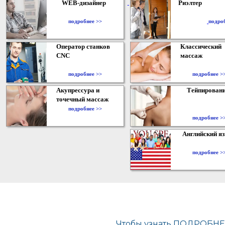
WEB-дизайнер
Риэлтер
​
подробнее >>
подро
Оператор станков
Классический
CNC
массаж
подробнее >>
подробнее >
Акупрессура и
Тейпирован
точечный массаж
подробнее >>
подробнее >
Английский я
подробнее >