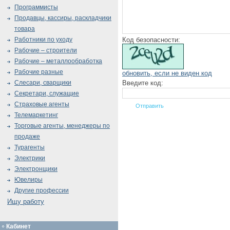
Программисты
Продавцы, кассиры, раскладчики
товара
Код безопасности:
Работники по уходу
Рабочие – строители
Рабочие – металлообработка
Рабочие разные
обновить, если не виден код
Введите код:
Слесари, сварщики
Секретари, служащие
Страховые агенты
Телемаркетинг
Торговые агенты, менеджеры по
продаже
Турагенты
Электрики
Электронщики
Ювелиры
Другие профессии
Ищу работу
Кабинет