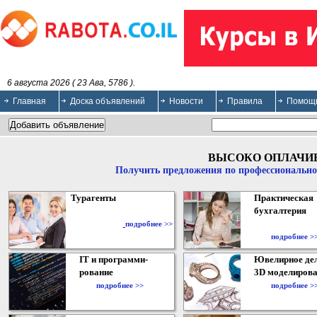
6 августа 2026 ( 23 Ава, 5786 ).
Главная
Доска объявлений
Новости
Правила
Помощ
ВЫСОКО ОПЛАЧИ
Получить предложения по профессионально
Турагенты
Практическая
бухгалтерия
подробнее >>
подробнее >
IT и программи-
Ювелирное дел
рование
3D моделирова
подробнее >>
подробнее >