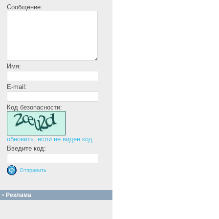
Сообщение:
Имя:
E-mail:
Код безопасности:
обновить, если не виден код
Введите код:
Реклама