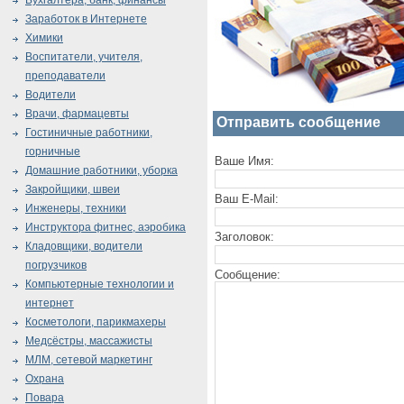
Бухгалтера, банк, финансы
Заработок в Интернете
Химики
Воспитатели, учителя,
преподаватели
Водители
Врачи, фармацевты
Отправить сообщение
Гостиничные работники,
горничные
Ваше Имя:
Домашние работники, уборка
Закройщики, швеи
Ваш E-Mail:
Инженеры, техники
Инструктора фитнес, аэробика
Заголовок:
Кладовщики, водители
погрузчиков
Сообщение:
Компьютерные технологии и
интернет
Косметологи, парикмахеры
Медсёстры, массажисты
МЛМ, сетевой маркетинг
Охрана
Повара