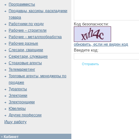
Программисты
Продавцы, кассиры, раскладчики
товара
Код безопасности:
Работники по уходу
Рабочие – строители
Рабочие – металлообработка
Рабочие разные
обновить, если не виден код
Введите код:
Слесари, сварщики
Секретари, служащие
Страховые агенты
Телемаркетинг
Торговые агенты, менеджеры по
продаже
Турагенты
Электрики
Электронщики
Ювелиры
Другие профессии
Ищу работу
Кабинет