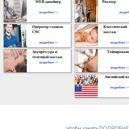
WEB-дизайнер
Риэлтер
​
подробнее >>
подро
Оператор станков
Классический
CNC
массаж
подробнее >>
подробнее >
Акупрессура и
Тейпирован
точечный массаж
подробнее >>
подробнее >
Английский я
подробнее >