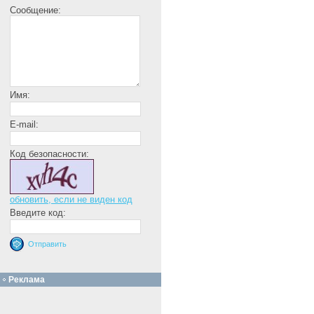
Сообщение:
Имя:
E-mail:
Код безопасности:
обновить, если не виден код
Введите код:
Реклама