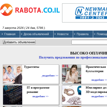
7 августа 2026 ( 24 Ава, 5786 ).
Главная
Доска объявлений
Новости
Правила
Помощ
ВЫСОКО ОПЛАЧИ
Получить предложения по профессионально
Турагенты
Практическая
бухгалтерия
подробнее >>
подробнее >
IT и программи-
Ювелирное дел
рование
3D моделирова
подробнее >>
подробнее >