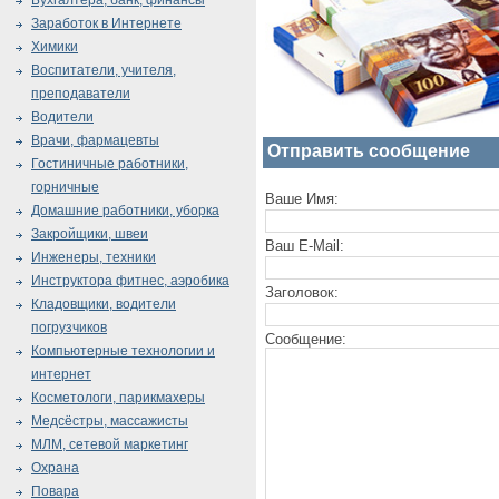
Бухгалтера, банк, финансы
Заработок в Интернете
Химики
Воспитатели, учителя,
преподаватели
Водители
Врачи, фармацевты
Отправить сообщение
Гостиничные работники,
горничные
Ваше Имя:
Домашние работники, уборка
Закройщики, швеи
Ваш E-Mail:
Инженеры, техники
Инструктора фитнес, аэробика
Заголовок:
Кладовщики, водители
погрузчиков
Сообщение:
Компьютерные технологии и
интернет
Косметологи, парикмахеры
Медсёстры, массажисты
МЛМ, сетевой маркетинг
Охрана
Повара