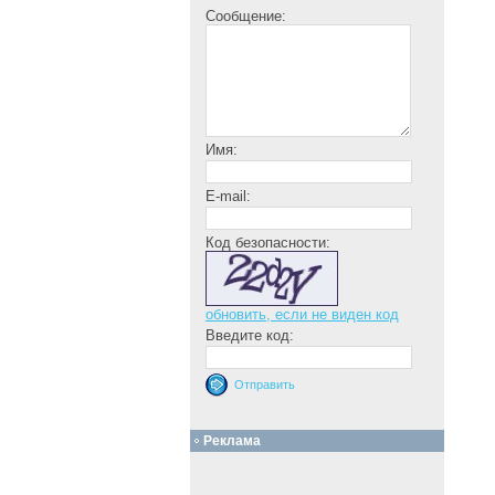
Сообщение:
Имя:
E-mail:
Код безопасности:
обновить, если не виден код
Введите код:
Реклама