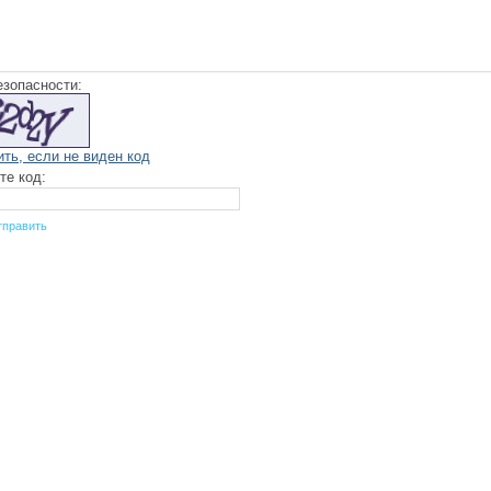
езопасности:
ить, если не виден код
те код: