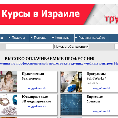
ти
Правила
Помощь
Контакты
Реклама на сайте
ВЫСОКО ОПЛАЧИВАЕМЫЕ ПРОФЕССИИ!
жения по профессиональной подготовке ведущих учебных центров И
Практическая
Программы
бухгалтерия
SolidWorks /
SolidCam
подробнее >>
подробнее >>
Ювелирное дело -
Биржевые
3D моделирование
брокеры
подробнее >>
подробнее >>