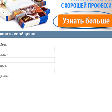
равить сообщение
Имя:
-Mail:
овок:
ение: