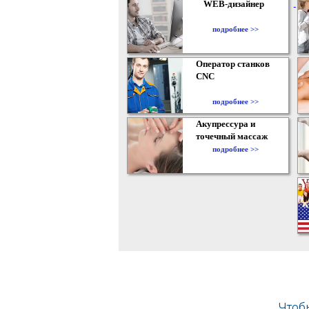
WEB-дизайнер
подробнее >>
Оператор станков
CNC
подробнее >>
Акупрессура и
точечный массаж
подробнее >>