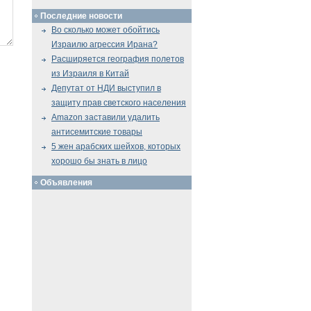
Последние новости
Во сколько может обойтись
Израилю агрессия Ирана?
Расширяется география полетов
из Израиля в Китай
Депутат от НДИ выступил в
защиту прав светского населения
Amazon заставили удалить
антисемитские товары
5 жен арабских шейхов, которых
хорошо бы знать в лицо
Объявления