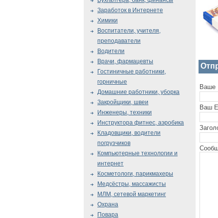
Бухгалтера, банк, финансы
Заработок в Интернете
Химики
Воспитатели, учителя,
преподаватели
Водители
Врачи, фармацевты
Отп
Гостиничные работники,
горничные
Ваше 
Домашние работники, уборка
Закройщики, швеи
Ваш E
Инженеры, техники
Инструктора фитнес, аэробика
Загол
Кладовщики, водители
погрузчиков
Сообщ
Компьютерные технологии и
интернет
Косметологи, парикмахеры
Медсёстры, массажисты
МЛМ, сетевой маркетинг
Охрана
Повара