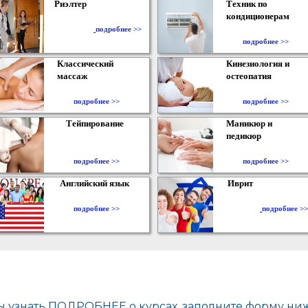
Риэлтер
Техник по
кондиционерам
​
подробнее >>
подробнее >>
Классический
Кинезиология и
массаж
остеопатия
подробнее >>
подробнее >>
Тейпирование
Маникюр и
педикюр
подробнее >>
подробнее >>
Английский язык
Иврит
подробнее >>
подробнее >>