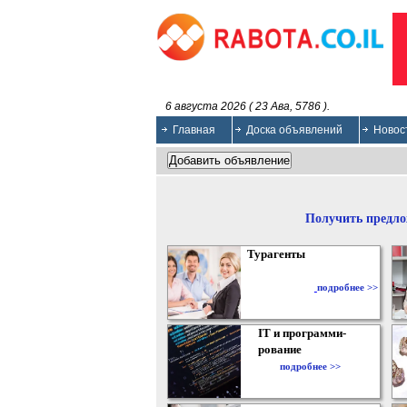
6 августа 2026 ( 23 Ава, 5786 ).
Главная
Доска объявлений
Новос
Получить предло
Турагенты
подробнее >>
IT и программи-
рование
подробнее >>