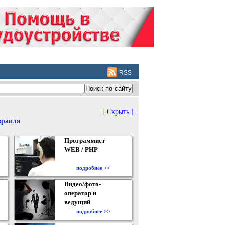
RSS
[ Скрыть ]
зраиля
Программист
WEB / PHP
подробнее >>
Видео/фото-
оператор и
ведущий
подробнее >>