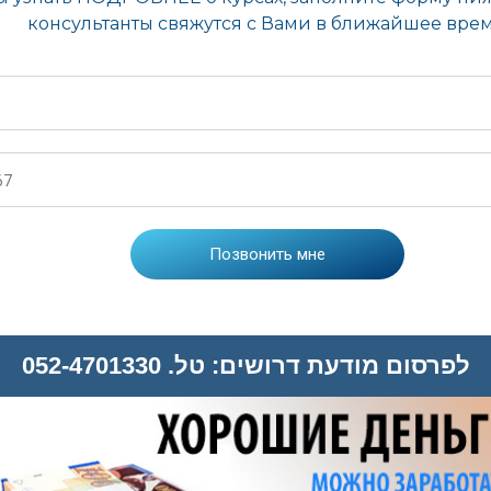
לפרסום מודעת דרושים: טל. 052-4701330