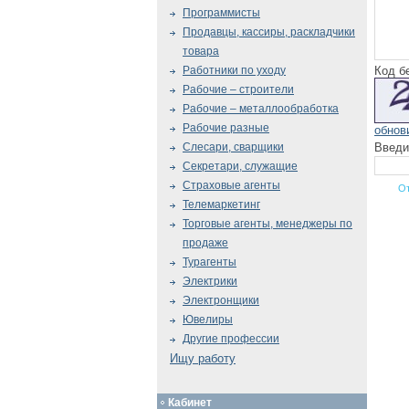
Программисты
Продавцы, кассиры, раскладчики
товара
Код б
Работники по уходу
Рабочие – строители
Рабочие – металлообработка
Рабочие разные
обнов
Введи
Слесари, сварщики
Секретари, служащие
Страховые агенты
Телемаркетинг
Торговые агенты, менеджеры по
продаже
Турагенты
Электрики
Электронщики
Ювелиры
Другие профессии
Ищу работу
Кабинет