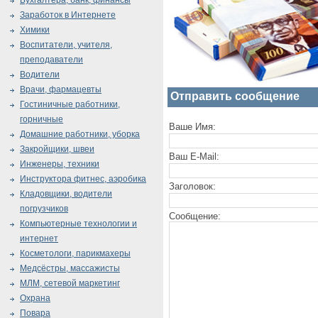
Бухгалтера, банк, финансы
Заработок в Интернете
Химики
Воспитатели, учителя,
преподаватели
Водители
Врачи, фармацевты
Отправить сообщение
Гостиничные работники,
горничные
Ваше Имя:
Домашние работники, уборка
Закройщики, швеи
Ваш E-Mail:
Инженеры, техники
Инструктора фитнес, аэробика
Заголовок:
Кладовщики, водители
погрузчиков
Сообщение:
Компьютерные технологии и
интернет
Косметологи, парикмахеры
Медсёстры, массажисты
МЛМ, сетевой маркетинг
Охрана
Повара