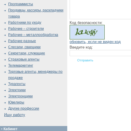
Программисты
Продавцы, кассиры, раскладчики
товара
Код безопасности:
Работники по уходу
Рабочие – строители
Рабочие – металлообработка
Рабочие разные
обновить, если не виден код
Введите код:
Слесари, сварщики
Секретари, служащие
Страховые агенты
Телемаркетинг
Торговые агенты, менеджеры по
продаже
Турагенты
Электрики
Электронщики
Ювелиры
Другие профессии
Ищу работу
Кабинет