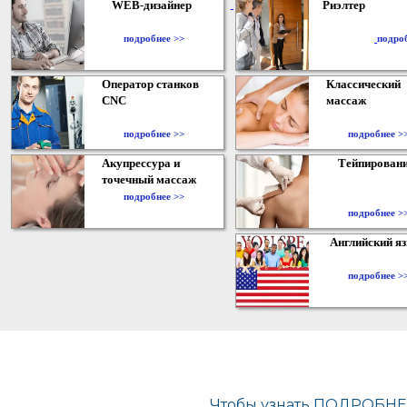
WEB-дизайнер
Риэлтер
​
подробнее >>
подро
Оператор станков
Классический
CNC
массаж
подробнее >>
подробнее >
Акупрессура и
Тейпирован
точечный массаж
подробнее >>
подробнее >
Английский я
подробнее >