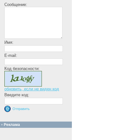
Сообщение:
Имя:
E-mail:
Код безопасности:
обновить, если не виден код
Введите код:
Реклама