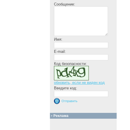
Сообщение:
Имя:
E-mail:
Код безопасности:
обновить, если не виден код
Введите код:
Реклама