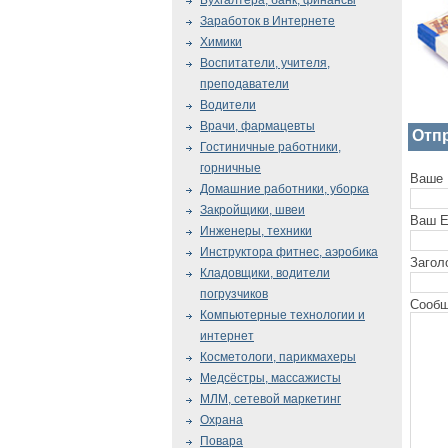
Бухгалтера, банк, финансы
Заработок в Интернете
Химики
Воспитатели, учителя,
преподаватели
Водители
Врачи, фармацевты
Отп
Гостиничные работники,
горничные
Ваше 
Домашние работники, уборка
Закройщики, швеи
Ваш E
Инженеры, техники
Инструктора фитнес, аэробика
Загол
Кладовщики, водители
погрузчиков
Сообщ
Компьютерные технологии и
интернет
Косметологи, парикмахеры
Медсёстры, массажисты
МЛМ, сетевой маркетинг
Охрана
Повара