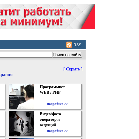
RSS
[ Скрыть ]
зраиля
Программист
WEB / PHP
подробнее >>
Видео/фото-
оператор и
ведущий
подробнее >>