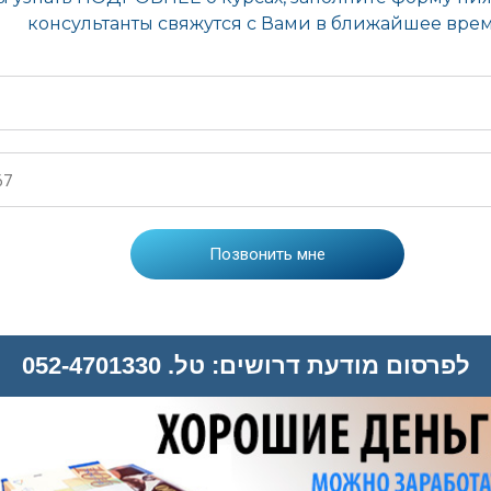
לפרסום מודעת דרושים: טל. 052-4701330