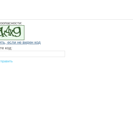
езопасности:
ить, если не виден код
те код: