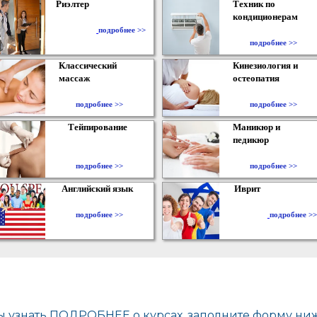
Риэлтер
Техник по
кондиционерам
​
подробнее >>
подробнее >>
Классический
Кинезиология и
массаж
остеопатия
подробнее >>
подробнее >>
Тейпирование
Маникюр и
педикюр
подробнее >>
подробнее >>
Английский язык
Иврит
подробнее >>
подробнее >>