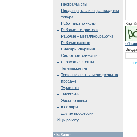
Программисты
Продавцы, кассиры, раскладчики
товара
Код б
Работники по уходу
Рабочие – строители
Рабочие – металлообработка
Рабочие разные
обнов
Введи
Слесари, сварщики
Секретари, служащие
Страховые агенты
Телемаркетинг
Торговые агенты, менеджеры по
продаже
Турагенты
Электрики
Электронщики
Ювелиры
Другие профессии
Ищу работу
Кабинет