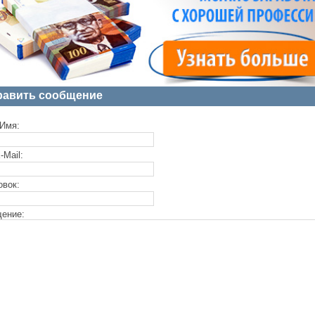
равить сообщение
Имя:
-Mail:
овок:
ение: