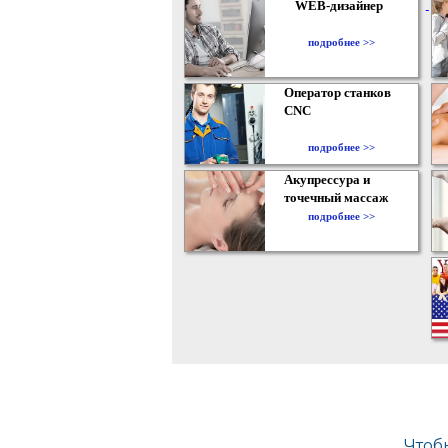
WEB-дизайнер
подробнее >>
Оператор станков
CNC
подробнее >>
Акупрессура и
точечный массаж
подробнее >>