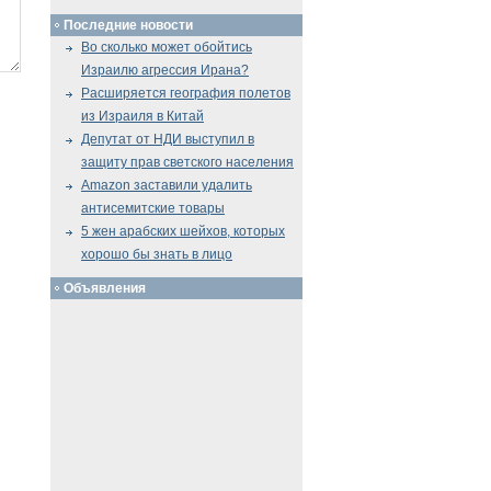
Последние новости
Во сколько может обойтись
Израилю агрессия Ирана?
Расширяется география полетов
из Израиля в Китай
Депутат от НДИ выступил в
защиту прав светского населения
Amazon заставили удалить
антисемитские товары
5 жен арабских шейхов, которых
хорошо бы знать в лицо
Объявления