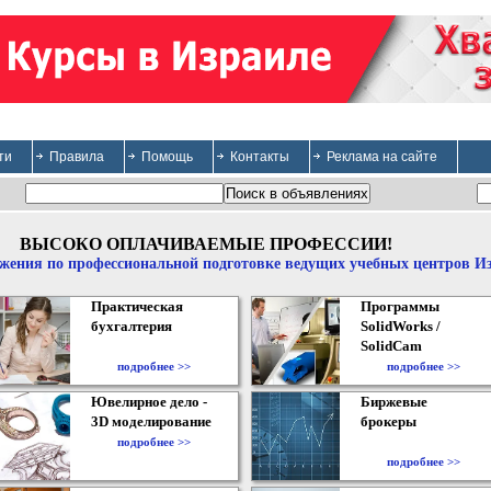
ти
Правила
Помощь
Контакты
Реклама на сайте
ВЫСОКО ОПЛАЧИВАЕМЫЕ ПРОФЕССИИ!
жения по профессиональной подготовке ведущих учебных центров И
Практическая
Программы
бухгалтерия
SolidWorks /
SolidCam
подробнее >>
подробнее >>
Ювелирное дело -
Биржевые
3D моделирование
брокеры
подробнее >>
подробнее >>