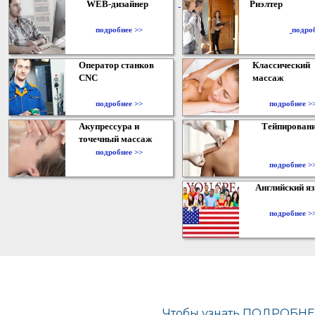
WEB-дизайнер
Риэлтер
​
подробнее >>
подро
Оператор станков
Классический
CNC
массаж
подробнее >>
подробнее >
Акупрессура и
Тейпирован
точечный массаж
подробнее >>
подробнее >
Английский я
подробнее >