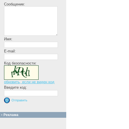
Сообщение:
Имя:
E-mail:
Код безопасности:
обновить, если не виден код
Введите код:
Реклама