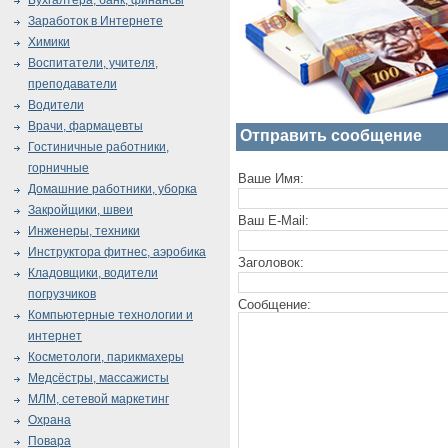
Бухгалтера, банк, финансы
Заработок в Интернете
Химики
Воспитатели, учителя,
преподаватели
Водители
Врачи, фармацевты
Отправить сообщение
Гостиничные работники,
горничные
Ваше Имя:
Домашние работники, уборка
Закройщики, швеи
Ваш E-Mail:
Инженеры, техники
Инструктора фитнес, аэробика
Заголовок:
Кладовщики, водители
погрузчиков
Сообщение:
Компьютерные технологии и
интернет
Косметологи, парикмахеры
Медсёстры, массажисты
МЛМ, сетевой маркетинг
Охрана
Повара