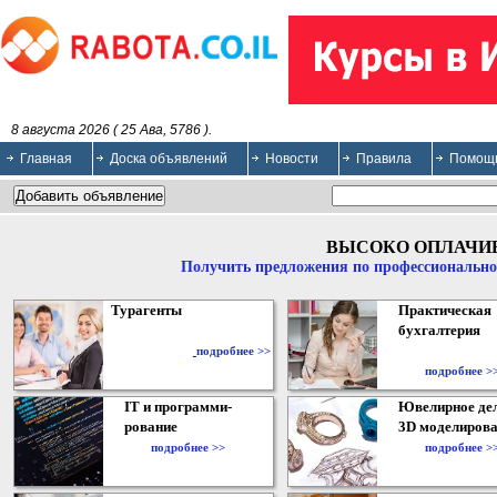
8 августа 2026 ( 25 Ава, 5786 ).
Главная
Доска объявлений
Новости
Правила
Помощ
ВЫСОКО ОПЛАЧИ
Получить предложения по профессионально
Турагенты
Практическая
бухгалтерия
подробнее >>
подробнее >
IT и программи-
Ювелирное дел
рование
3D моделирова
подробнее >>
подробнее >