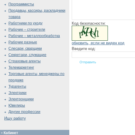
Программисты
Продавцы, кассиры, раскладчики
товара
Код безопасности:
Работники по уходу
Рабочие – строители
Рабочие – металлообработка
Рабочие разные
обновить, если не виден код
Введите код:
Слесари, сварщики
Секретари, служащие
Страховые агенты
Телемаркетинг
Торговые агенты, менеджеры по
продаже
Турагенты
Электрики
Электронщики
Ювелиры
Другие профессии
Ищу работу
Кабинет