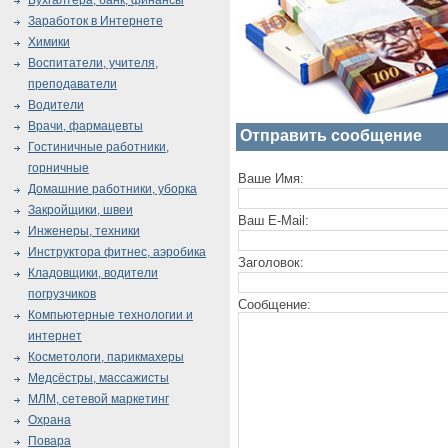
Бухгалтера, банк, финансы
Заработок в Интернете
Химики
Воспитатели, учителя,
преподаватели
Водители
Врачи, фармацевты
Отправить сообщение
Гостиничные работники,
горничные
Ваше Имя:
Домашние работники, уборка
Закройщики, швеи
Ваш E-Mail:
Инженеры, техники
Инструктора фитнес, аэробика
Заголовок:
Кладовщики, водители
погрузчиков
Сообщение:
Компьютерные технологии и
интернет
Косметологи, парикмахеры
Медсёстры, массажисты
МЛМ, сетевой маркетинг
Охрана
Повара