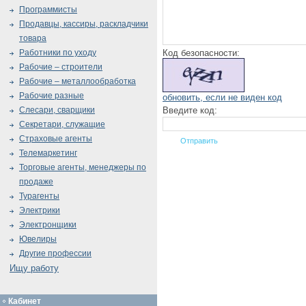
Программисты
Продавцы, кассиры, раскладчики
товара
Код безопасности:
Работники по уходу
Рабочие – строители
Рабочие – металлообработка
Рабочие разные
обновить, если не виден код
Введите код:
Слесари, сварщики
Секретари, служащие
Страховые агенты
Телемаркетинг
Торговые агенты, менеджеры по
продаже
Турагенты
Электрики
Электронщики
Ювелиры
Другие профессии
Ищу работу
Кабинет