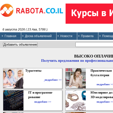
6 августа 2026 ( 23 Ава, 5786 ).
Главная
Доска объявлений
Новости
Правила
Помощ
ВЫСОКО ОПЛАЧИ
Получить предложения по профессионально
Турагенты
Практическая
бухгалтерия
подробнее >>
подробнее >
IT и программи-
Ювелирное дел
рование
3D моделирова
подробнее >>
подробнее >