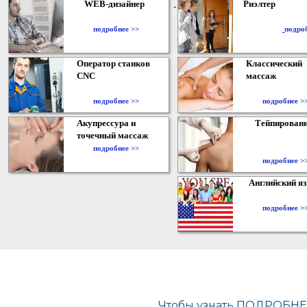
WEB-дизайнер
Риэлтер
​
подробнее >>
подро
Оператор станков
Классический
CNC
массаж
подробнее >>
подробнее >
Акупрессура и
Тейпирован
точечный массаж
подробнее >>
подробнее >
Английский я
подробнее >