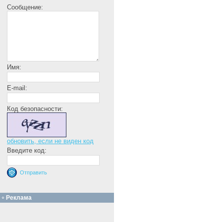
Сообщение:
Имя:
E-mail:
Код безопасности:
обновить, если не виден код
Введите код:
Реклама