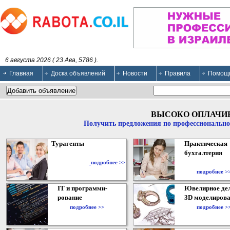
6 августа 2026 ( 23 Ава, 5786 ).
Главная
Доска объявлений
Новости
Правила
Помощ
ВЫСОКО ОПЛАЧИ
Получить предложения по профессионально
Турагенты
Практическая
бухгалтерия
подробнее >>
подробнее >
IT и программи-
Ювелирное дел
рование
3D моделирова
подробнее >>
подробнее >