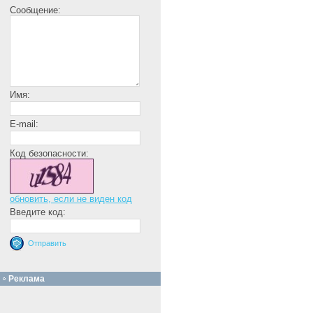
Сообщение:
Имя:
E-mail:
Код безопасности:
обновить, если не виден код
Введите код:
Реклама