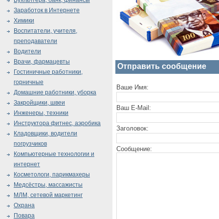
Бухгалтера, банк, финансы
Заработок в Интернете
Химики
Воспитатели, учителя,
преподаватели
Водители
Врачи, фармацевты
Отправить сообщение
Гостиничные работники,
горничные
Ваше Имя:
Домашние работники, уборка
Закройщики, швеи
Ваш E-Mail:
Инженеры, техники
Инструктора фитнес, аэробика
Заголовок:
Кладовщики, водители
погрузчиков
Сообщение:
Компьютерные технологии и
интернет
Косметологи, парикмахеры
Медсёстры, массажисты
МЛМ, сетевой маркетинг
Охрана
Повара