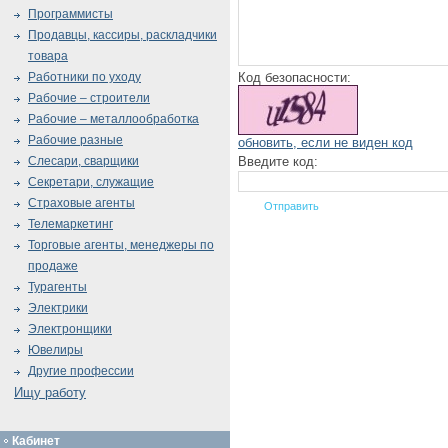
Программисты
Продавцы, кассиры, раскладчики
товара
Код безопасности:
Работники по уходу
Рабочие – строители
Рабочие – металлообработка
Рабочие разные
обновить, если не виден код
Введите код:
Слесари, сварщики
Секретари, служащие
Страховые агенты
Телемаркетинг
Торговые агенты, менеджеры по
продаже
Турагенты
Электрики
Электронщики
Ювелиры
Другие профессии
Ищу работу
Кабинет