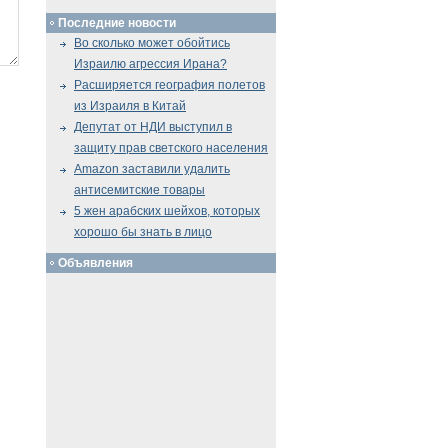
Последние новости
Во сколько может обойтись
Израилю агрессия Ирана?
Расширяется география полетов
из Израиля в Китай
Депутат от НДИ выступил в
защиту прав светского населения
Amazon заставили удалить
антисемитские товары
5 жен арабских шейхов, которых
хорошо бы знать в лицо
Объявления