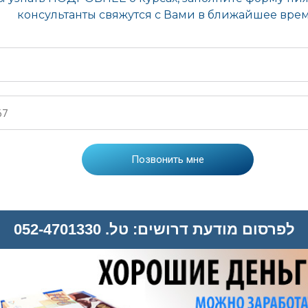
לפרסום מודעת דרושים: טל. 052-4701330