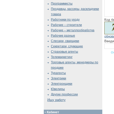
Программисты
Продавцы, кассиры, раскладчики
товара
Код б
Работники по уходу
Рабочие – строители
Рабочие – металлообработка
Рабочие разные
обнов
Введи
Слесари, сварщики
Секретари, служащие
Страховые агенты
Телемаркетинг
Торговые агенты, менеджеры по
продаже
Турагенты
Электрики
Электронщики
Ювелиры
Другие профессии
Ищу работу
Кабинет