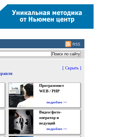
RSS
[ Скрыть ]
зраиля
Программист
WEB / PHP
подробнее >>
Видео/фото-
оператор и
ведущий
подробнее >>