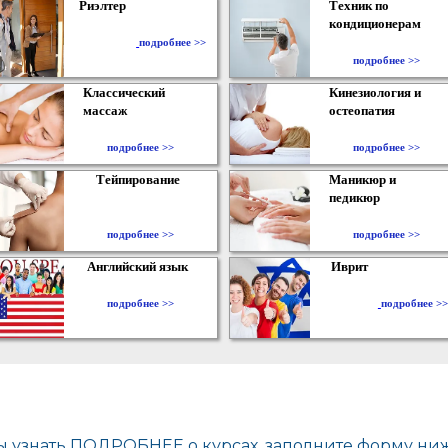
Риэлтер
Техник по
кондиционерам
​
подробнее >>
подробнее >>
Классический
Кинезиология и
массаж
остеопатия
подробнее >>
подробнее >>
Тейпирование
Маникюр и
педикюр
подробнее >>
подробнее >>
Английский язык
Иврит
подробнее >>
подробнее >>