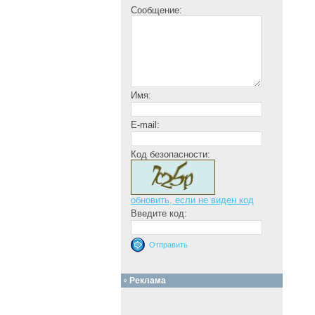
Сообщение:
Имя:
E-mail:
Код безопасности:
обновить, если не виден код
Введите код:
Реклама