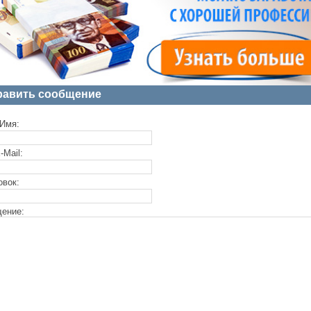
равить сообщение
Имя:
-Mail:
овок:
ение: