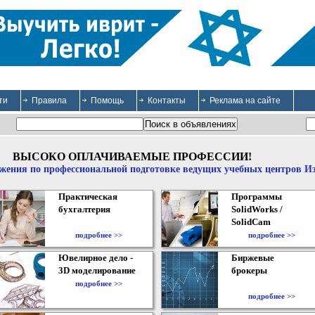
ти
Правила
Помощь
Контакты
Реклама на сайте
ВЫСОКО ОПЛАЧИВАЕМЫЕ ПРОФЕССИИ!
жения по профессиональной подготовке ведущих учебных центров И
Практическая
Программы
бухгалтерия
SolidWorks /
SolidCam
подробнее >>
подробнее >>
Ювелирное дело -
Биржевые
3D моделирование
брокеры
подробнее >>
подробнее >>