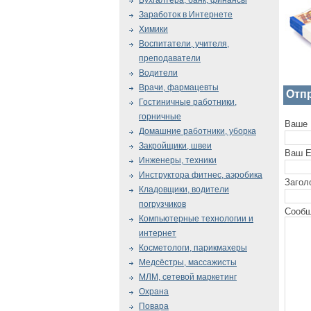
Бухгалтера, банк, финансы
Заработок в Интернете
Химики
Воспитатели, учителя,
преподаватели
Водители
Врачи, фармацевты
Отп
Гостиничные работники,
горничные
Ваше 
Домашние работники, уборка
Закройщики, швеи
Ваш E
Инженеры, техники
Инструктора фитнес, аэробика
Загол
Кладовщики, водители
погрузчиков
Сообщ
Компьютерные технологии и
интернет
Косметологи, парикмахеры
Медсёстры, массажисты
МЛМ, сетевой маркетинг
Охрана
Повара