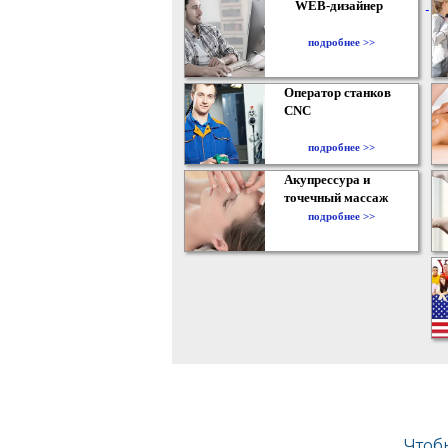
WEB-дизайнер
подробнее >>
Оператор станков
CNC
подробнее >>
Акупрессура и
точечный массаж
подробнее >>