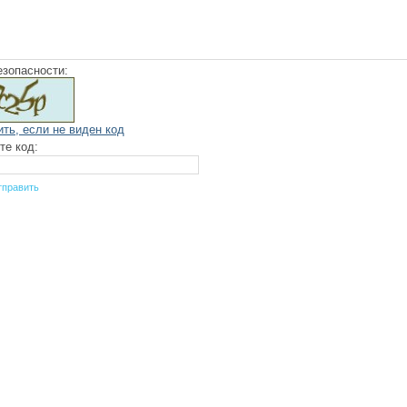
езопасности:
ить, если не виден код
те код: