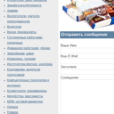
Бухгалтера, банк, финансы
Заработок в Интернете
Химики
Воспитатели, учителя,
преподаватели
Водители
Врачи, фармацевты
Отправить сообщение
Гостиничные работники,
горничные
Ваше Имя:
Домашние работники, уборка
Закройщики, швеи
Ваш E-Mail:
Инженеры, техники
Инструктора фитнес, аэробика
Заголовок:
Кладовщики, водители
погрузчиков
Сообщение:
Компьютерные технологии и
интернет
Косметологи, парикмахеры
Медсёстры, массажисты
МЛМ, сетевой маркетинг
Охрана
Повара