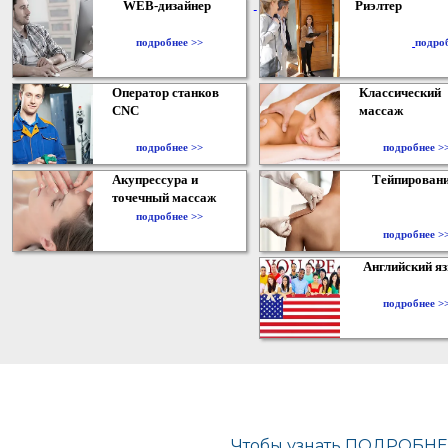
WEB-дизайнер
Риэлтер
​
подробнее >>
подро
Оператор станков
Классический
CNC
массаж
подробнее >>
подробнее >
Акупрессура и
Тейпирован
точечный массаж
подробнее >>
подробнее >
Английский я
подробнее >