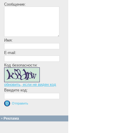
Сообщение:
Имя:
E-mail:
Код безопасности:
обновить, если не виден код
Введите код:
Реклама