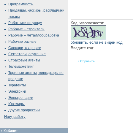
Программисты
Продавцы, кассиры, раскладчики
товара
Код безопасности:
Работники по уходу
Рабочие – строители
Рабочие – металлообработка
Рабочие разные
обновить, если не виден код
Введите код:
Слесари, сварщики
Секретари, служащие
Страховые агенты
Телемаркетинг
Торговые агенты, менеджеры по
продаже
Турагенты
Электрики
Электронщики
Ювелиры
Другие профессии
Ищу работу
Кабинет