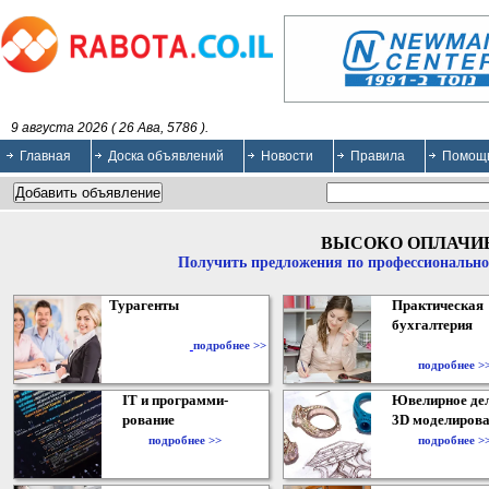
9 августа 2026 ( 26 Ава, 5786 ).
Главная
Доска объявлений
Новости
Правила
Помощ
ВЫСОКО ОПЛАЧИ
Получить предложения по профессионально
Турагенты
Практическая
бухгалтерия
подробнее >>
подробнее >
IT и программи-
Ювелирное дел
рование
3D моделирова
подробнее >>
подробнее >