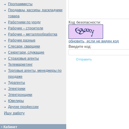
Программисты
Продавцы, кассиры, раскладчики
товара
Код безопасности:
Работники по уходу
Рабочие – строители
Рабочие – металлообработка
Рабочие разные
обновить, если не виден код
Введите код:
Слесари, сварщики
Секретари, служащие
Страховые агенты
Телемаркетинг
Торговые агенты, менеджеры по
продаже
Турагенты
Электрики
Электронщики
Ювелиры
Другие профессии
Ищу работу
Кабинет