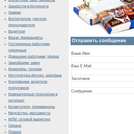
Бухгалтера, банк, финансы
Заработок в Интернете
Химики
Воспитатели, учителя,
преподаватели
Водители
Врачи, фармацевты
Отправить сообщение
Гостиничные работники,
горничные
Ваше Имя:
Домашние работники, уборка
Закройщики, швеи
Ваш E-Mail:
Инженеры, техники
Инструктора фитнес, аэробика
Заголовок:
Кладовщики, водители
погрузчиков
Сообщение:
Компьютерные технологии и
интернет
Косметологи, парикмахеры
Медсёстры, массажисты
МЛМ, сетевой маркетинг
Охрана
Повара