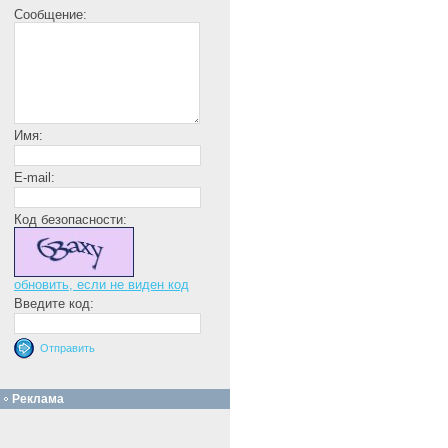
Сообщение:
Имя:
E-mail:
Код безопасности:
обновить, если не виден код
Введите код:
Реклама