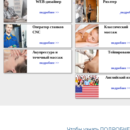
WEB-дизайнер
Риэлтер
​
подробнее >>
подро
Оператор станков
Классический
CNC
массаж
подробнее >>
подробнее >
Акупрессура и
Тейпирован
точечный массаж
подробнее >>
подробнее >
Английский я
подробнее >