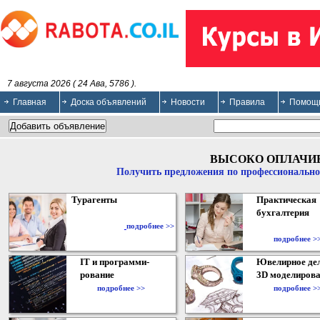
7 августа 2026 ( 24 Ава, 5786 ).
Главная
Доска объявлений
Новости
Правила
Помощ
ВЫСОКО ОПЛАЧИ
Получить предложения по профессионально
Турагенты
Практическая
бухгалтерия
подробнее >>
подробнее >
IT и программи-
Ювелирное дел
рование
3D моделирова
подробнее >>
подробнее >