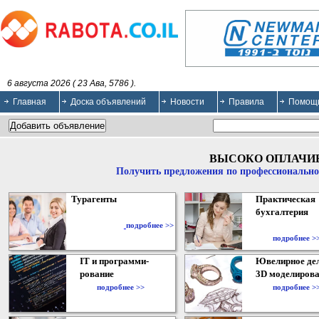
6 августа 2026 ( 23 Ава, 5786 ).
Главная
Доска объявлений
Новости
Правила
Помощ
ВЫСОКО ОПЛАЧИ
Получить предложения по профессионально
Турагенты
Практическая
бухгалтерия
подробнее >>
подробнее >
IT и программи-
Ювелирное дел
рование
3D моделирова
подробнее >>
подробнее >