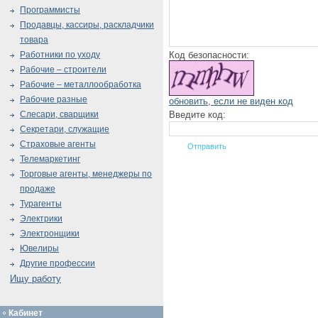
Программисты
Продавцы, кассиры, раскладчики
товара
Код безопасности:
Работники по уходу
Рабочие – строители
Рабочие – металлообработка
Рабочие разные
обновить, если не виден код
Введите код:
Слесари, сварщики
Секретари, служащие
Страховые агенты
Телемаркетинг
Торговые агенты, менеджеры по
продаже
Турагенты
Электрики
Электронщики
Ювелиры
Другие профессии
Ищу работу
Кабинет