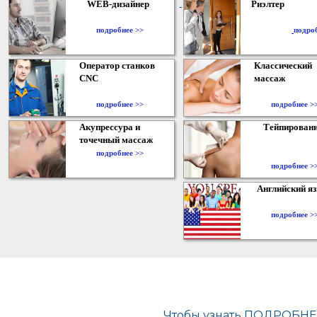
WEB-дизайнер
Риэлтер
​
подробнее >>
подро
Оператор станков
Классический
CNC
массаж
подробнее >>
подробнее >
Акупрессура и
Тейпирован
точечный массаж
подробнее >>
подробнее >
Английский я
подробнее >