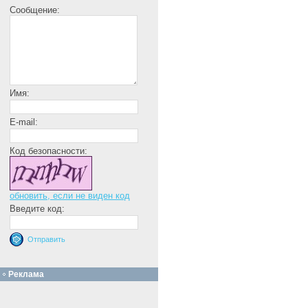
Сообщение:
Имя:
E-mail:
Код безопасности:
обновить, если не виден код
Введите код:
Реклама