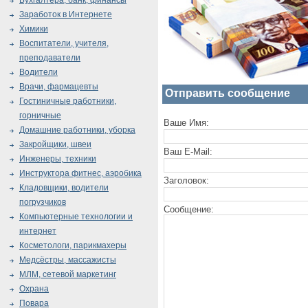
Бухгалтера, банк, финансы
Заработок в Интернете
Химики
Воспитатели, учителя,
преподаватели
Водители
Врачи, фармацевты
Отправить сообщение
Гостиничные работники,
горничные
Ваше Имя:
Домашние работники, уборка
Закройщики, швеи
Ваш E-Mail:
Инженеры, техники
Инструктора фитнес, аэробика
Заголовок:
Кладовщики, водители
погрузчиков
Сообщение:
Компьютерные технологии и
интернет
Косметологи, парикмахеры
Медсёстры, массажисты
МЛМ, сетевой маркетинг
Охрана
Повара