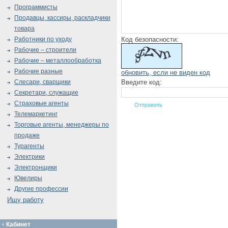
Программисты
Продавцы, кассиры, раскладчики
товара
Код безопасности:
Работники по уходу
Рабочие – строители
Рабочие – металлообработка
Рабочие разные
обновить, если не виден код
Введите код:
Слесари, сварщики
Секретари, служащие
Страховые агенты
Телемаркетинг
Торговые агенты, менеджеры по
продаже
Турагенты
Электрики
Электронщики
Ювелиры
Другие профессии
Ищу работу
Кабинет