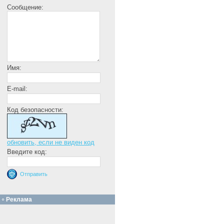
Сообщение:
Имя:
E-mail:
Код безопасности:
обновить, если не виден код
Введите код:
Реклама