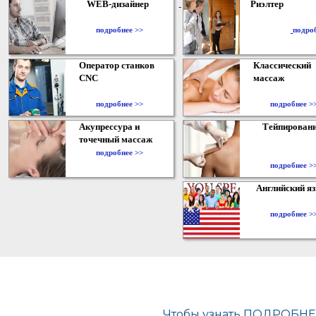
WEB-дизайнер
Риэлтер
​
подробнее >>
подро
Оператор станков
Классический
CNC
массаж
подробнее >>
подробнее >
Акупрессура и
Тейпирован
точечный массаж
подробнее >>
подробнее >
Английский я
подробнее >