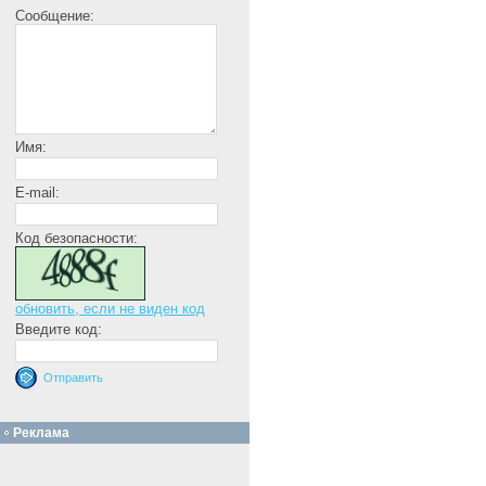
Сообщение:
Имя:
E-mail:
Код безопасности:
обновить, если не виден код
Введите код:
Реклама