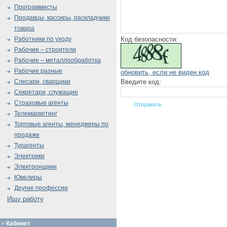
Программисты
Продавцы, кассиры, раскладчики
товара
Код безопасности:
Работники по уходу
Рабочие – строители
Рабочие – металлообработка
Рабочие разные
обновить, если не виден код
Введите код:
Слесари, сварщики
Секретари, служащие
Страховые агенты
Телемаркетинг
Торговые агенты, менеджеры по
продаже
Турагенты
Электрики
Электронщики
Ювелиры
Другие профессии
Ищу работу
Кабинет