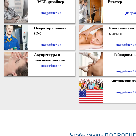
WEB-дизайнер
Риэлтер
​
подробнее >>
подро
Оператор станков
Классический
CNC
массаж
подробнее >>
подробнее >
Акупрессура и
Тейпирован
точечный массаж
подробнее >>
подробнее >
Английский я
подробнее >