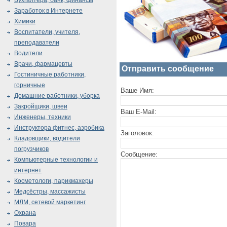
Бухгалтера, банк, финансы
Заработок в Интернете
Химики
Воспитатели, учителя,
преподаватели
Водители
Врачи, фармацевты
Отправить сообщение
Гостиничные работники,
горничные
Ваше Имя:
Домашние работники, уборка
Закройщики, швеи
Ваш E-Mail:
Инженеры, техники
Инструктора фитнес, аэробика
Заголовок:
Кладовщики, водители
погрузчиков
Сообщение:
Компьютерные технологии и
интернет
Косметологи, парикмахеры
Медсёстры, массажисты
МЛМ, сетевой маркетинг
Охрана
Повара