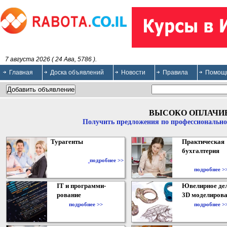
7 августа 2026 ( 24 Ава, 5786 ).
Главная
Доска объявлений
Новости
Правила
Помощ
ВЫСОКО ОПЛАЧИ
Получить предложения по профессионально
Турагенты
Практическая
бухгалтерия
подробнее >>
подробнее >
IT и программи-
Ювелирное дел
рование
3D моделирова
подробнее >>
подробнее >