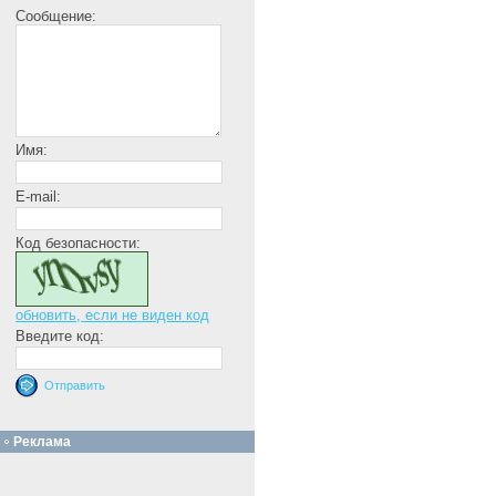
Сообщение:
Имя:
E-mail:
Код безопасности:
обновить, если не виден код
Введите код:
Реклама