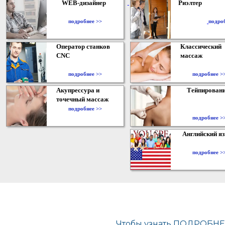
WEB-дизайнер
Риэлтер
​
подробнее >>
подро
Оператор станков
Классический
CNC
массаж
подробнее >>
подробнее >
Акупрессура и
Тейпирован
точечный массаж
подробнее >>
подробнее >
Английский я
подробнее >