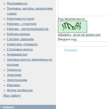
Программисты
Продавцы, кассиры, раскладчики
товара
Код безопасности:
Работники по уходу
Рабочие – строители
Рабочие – металлообработка
Рабочие разные
обновить, если не виден код
Введите код:
Слесари, сварщики
Секретари, служащие
Страховые агенты
Телемаркетинг
Торговые агенты, менеджеры по
продаже
Турагенты
Электрики
Электронщики
Ювелиры
Другие профессии
Ищу работу
Кабинет