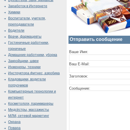
Бухгалтера, банк, финансы
Заработок в Интернете
Химики
Воспитатели, учителя,
преподаватели
Водители
Врачи, фармацевты
Отправить сообщение
Гостиничные работники,
горничные
Ваше Имя:
Домашние работники, уборка
Закройщики, швеи
Ваш E-Mail:
Инженеры, техники
Инструктора фитнес, аэробика
Заголовок:
Кладовщики, водители
погрузчиков
Сообщение:
Компьютерные технологии и
интернет
Косметологи, парикмахеры
Медсёстры, массажисты
МЛМ, сетевой маркетинг
Охрана
Повара