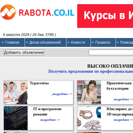
9 августа 2026 ( 26 Ава, 5786 ).
Главная
Доска объявлений
Новости
Правила
Помощ
ВЫСОКО ОПЛАЧИ
Получить предложения по профессионально
Турагенты
Практическая
бухгалтерия
подробнее >>
подробнее >
IT и программи-
Ювелирное дел
рование
3D моделирова
подробнее >>
подробнее >