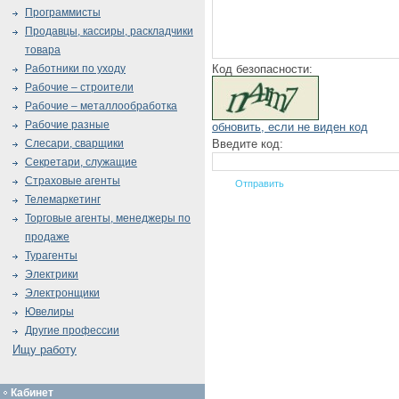
Программисты
Продавцы, кассиры, раскладчики
товара
Код безопасности:
Работники по уходу
Рабочие – строители
Рабочие – металлообработка
Рабочие разные
обновить, если не виден код
Введите код:
Слесари, сварщики
Секретари, служащие
Страховые агенты
Телемаркетинг
Торговые агенты, менеджеры по
продаже
Турагенты
Электрики
Электронщики
Ювелиры
Другие профессии
Ищу работу
Кабинет