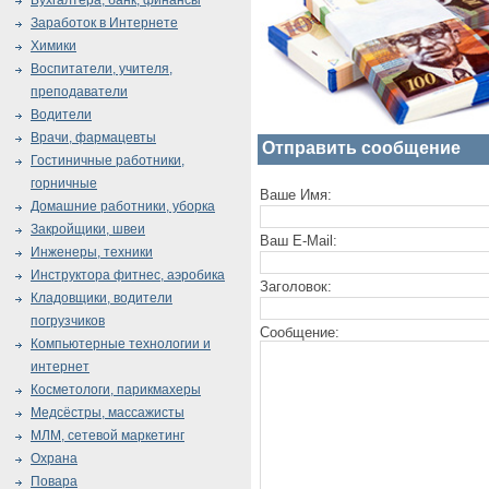
Бухгалтера, банк, финансы
Заработок в Интернете
Химики
Воспитатели, учителя,
преподаватели
Водители
Врачи, фармацевты
Отправить сообщение
Гостиничные работники,
горничные
Ваше Имя:
Домашние работники, уборка
Закройщики, швеи
Ваш E-Mail:
Инженеры, техники
Инструктора фитнес, аэробика
Заголовок:
Кладовщики, водители
погрузчиков
Сообщение:
Компьютерные технологии и
интернет
Косметологи, парикмахеры
Медсёстры, массажисты
МЛМ, сетевой маркетинг
Охрана
Повара