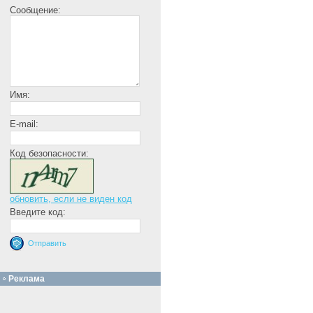
Сообщение:
Имя:
E-mail:
Код безопасности:
обновить, если не виден код
Введите код:
Реклама