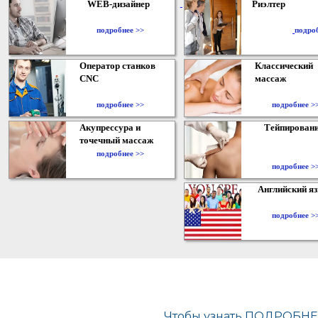
WEB-дизайнер
Риэлтер
​
подробнее >>
подро
Оператор станков
Классический
CNC
массаж
подробнее >>
подробнее >
Акупрессура и
Тейпирован
точечный массаж
подробнее >>
подробнее >
Английский я
подробнее >