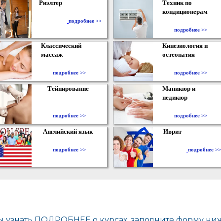
Риэлтер
Техник по
кондиционерам
​
подробнее >>
подробнее >>
Классический
Кинезиология и
массаж
остеопатия
подробнее >>
подробнее >>
Тейпирование
Маникюр и
педикюр
подробнее >>
подробнее >>
Английский язык
Иврит
подробнее >>
подробнее >>