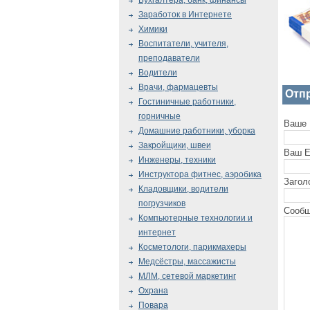
Бухгалтера, банк, финансы
Заработок в Интернете
Химики
Воспитатели, учителя,
преподаватели
Водители
Врачи, фармацевты
Отп
Гостиничные работники,
горничные
Ваше 
Домашние работники, уборка
Закройщики, швеи
Ваш E
Инженеры, техники
Инструктора фитнес, аэробика
Загол
Кладовщики, водители
погрузчиков
Сообщ
Компьютерные технологии и
интернет
Косметологи, парикмахеры
Медсёстры, массажисты
МЛМ, сетевой маркетинг
Охрана
Повара