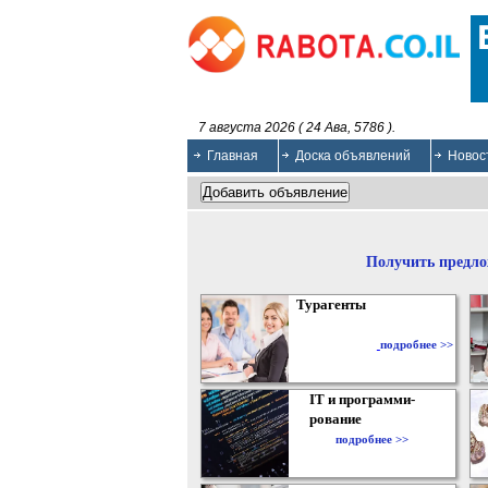
7 августа 2026 ( 24 Ава, 5786 ).
Главная
Доска объявлений
Новос
Получить предло
Турагенты
подробнее >>
IT и программи-
рование
подробнее >>