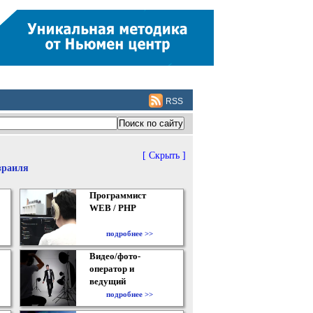
RSS
[ Скрыть ]
зраиля
Программист
WEB / PHP
подробнее >>
Видео/фото-
оператор и
ведущий
подробнее >>