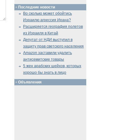
Последние новости
Во сколько может обойтись
Израилю агрессия Ирана?
Расширяется география полетов
из Израиля в Китай
Депутат от НДИ выступил в
защиту прав светского населения
Amazon заставили удалить
антисемитские товары
5 жен арабских шейхов, которых
хорошо бы знать в лицо
Объявления