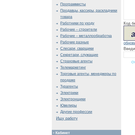
Программисты
Продавцы, кассиры, раскладчики
товара
Код б
Работники по уходу
Рабочие – строители
Рабочие – металлообработка
Рабочие разные
обнов
Введи
Слесари, сварщики
Секретари, служащие
Страховые агенты
Телемаркетинг
Торговые агенты, менеджеры по
продаже
Турагенты
Электрики
Электронщики
Ювелиры
Другие профессии
Ищу работу
Кабинет