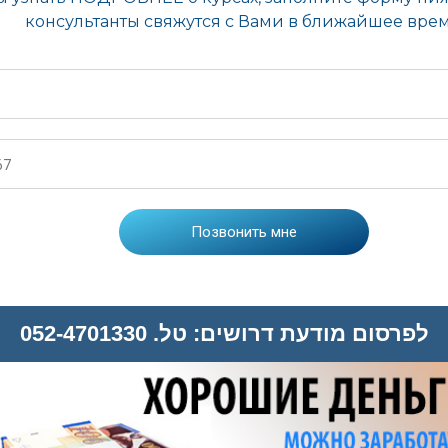
לפרסום מודעת דרושים: טל. 052-4701330