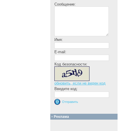
Сообщение:
Имя:
E-mail:
Код безопасности:
обновить, если не виден код
Введите код:
Реклама