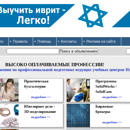
ти
Правила
Помощь
Контакты
Реклама на сайте
ВЫСОКО ОПЛАЧИВАЕМЫЕ ПРОФЕССИИ!
жения по профессиональной подготовке ведущих учебных центров И
Практическая
Программы
бухгалтерия
SolidWorks /
SolidCam
подробнее >>
подробнее >>
Ювелирное дело -
Биржевые
3D моделирование
брокеры
подробнее >>
подробнее >>