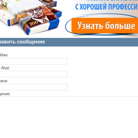
равить сообщение
Имя:
-Mail:
овок:
ение: