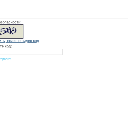
езопасности:
ить, если не виден код
те код: