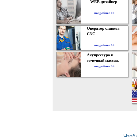
WEB-дизайнер
подробнее >>
Оператор станков
CNC
подробнее >>
Акупрессура и
точечный массаж
подробнее >>