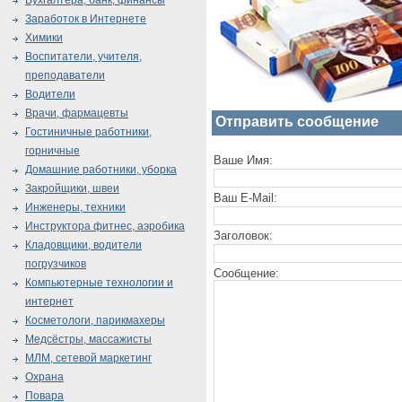
Бухгалтера, банк, финансы
Заработок в Интернете
Химики
Воспитатели, учителя,
преподаватели
Водители
Врачи, фармацевты
Отправить сообщение
Гостиничные работники,
горничные
Ваше Имя:
Домашние работники, уборка
Закройщики, швеи
Ваш E-Mail:
Инженеры, техники
Инструктора фитнес, аэробика
Заголовок:
Кладовщики, водители
погрузчиков
Сообщение:
Компьютерные технологии и
интернет
Косметологи, парикмахеры
Медсёстры, массажисты
МЛМ, сетевой маркетинг
Охрана
Повара