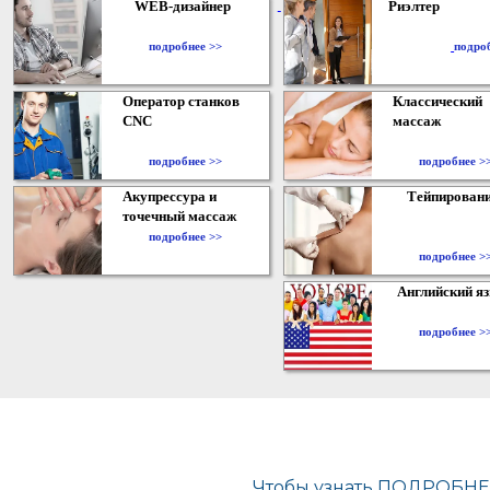
WEB-дизайнер
Риэлтер
​
подробнее >>
подро
Оператор станков
Классический
CNC
массаж
подробнее >>
подробнее >
Акупрессура и
Тейпирован
точечный массаж
подробнее >>
подробнее >
Английский я
подробнее >