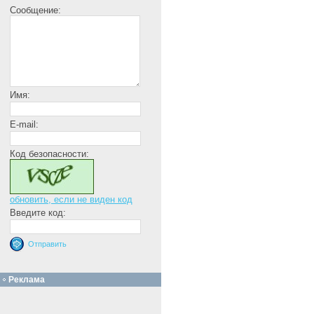
Сообщение:
Имя:
E-mail:
Код безопасности:
обновить, если не виден код
Введите код:
Реклама