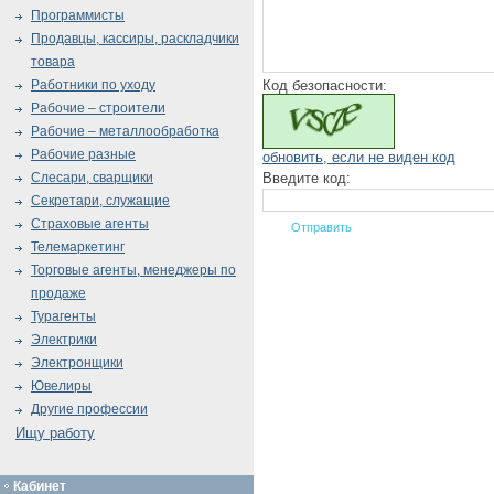
Программисты
Продавцы, кассиры, раскладчики
товара
Код безопасности:
Работники по уходу
Рабочие – строители
Рабочие – металлообработка
Рабочие разные
обновить, если не виден код
Введите код:
Слесари, сварщики
Секретари, служащие
Страховые агенты
Телемаркетинг
Торговые агенты, менеджеры по
продаже
Турагенты
Электрики
Электронщики
Ювелиры
Другие профессии
Ищу работу
Кабинет