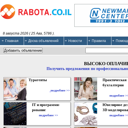
8 августа 2026 ( 25 Ава, 5786 ).
Главная
Доска объявлений
Новости
Правила
Помощ
ВЫСОКО ОПЛАЧИ
Получить предложения по профессионально
Турагенты
Практическая
бухгалтерия
подробнее >>
подробнее >
IT и программи-
Ювелирное дел
рование
3D моделирова
подробнее >>
подробнее >