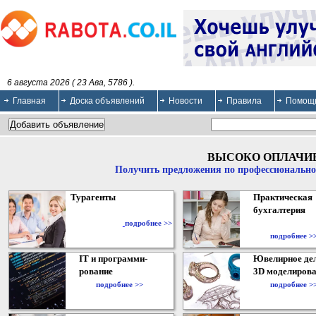
6 августа 2026 ( 23 Ава, 5786 ).
Главная
Доска объявлений
Новости
Правила
Помощ
ВЫСОКО ОПЛАЧИ
Получить предложения по профессионально
Турагенты
Практическая
бухгалтерия
подробнее >>
подробнее >
IT и программи-
Ювелирное дел
рование
3D моделирова
подробнее >>
подробнее >