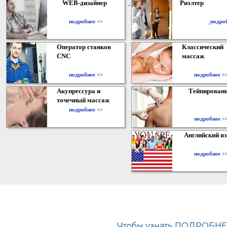
WEB-дизайнер
Риэлтер
​
подробнее >>
подро
Оператор станков
Классический
CNC
массаж
подробнее >>
подробнее >
Акупрессура и
Тейпирован
точечный массаж
подробнее >>
подробнее >
Английский я
подробнее >