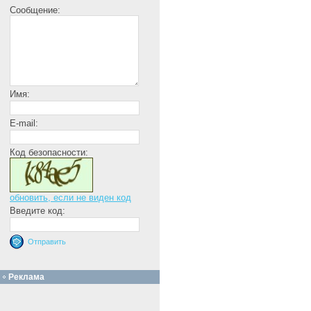
Сообщение:
Имя:
E-mail:
Код безопасности:
обновить, если не виден код
Введите код:
Реклама