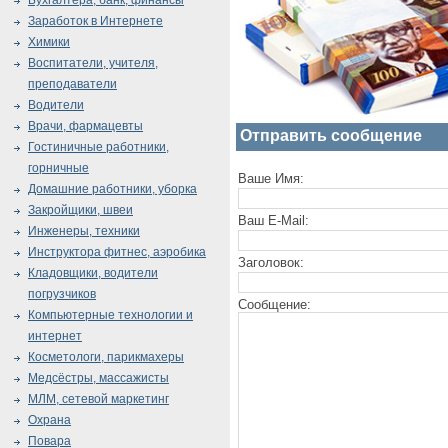
Бухгалтера, банк, финансы
Заработок в Интернете
Химики
Воспитатели, учителя,
преподаватели
Водители
Врачи, фармацевты
Отправить сообщение
Гостиничные работники,
горничные
Ваше Имя:
Домашние работники, уборка
Закройщики, швеи
Ваш E-Mail:
Инженеры, техники
Инструктора фитнес, аэробика
Заголовок:
Кладовщики, водители
погрузчиков
Сообщение:
Компьютерные технологии и
интернет
Косметологи, парикмахеры
Медсёстры, массажисты
МЛМ, сетевой маркетинг
Охрана
Повара