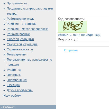
Программисты
Продавцы, кассиры, раскладчики
товара
Код безопасности:
Работники по уходу
Рабочие – строители
Рабочие – металлообработка
Рабочие разные
обновить, если не виден код
Введите код:
Слесари, сварщики
Секретари, служащие
Страховые агенты
Телемаркетинг
Торговые агенты, менеджеры по
продаже
Турагенты
Электрики
Электронщики
Ювелиры
Другие профессии
Ищу работу
Кабинет