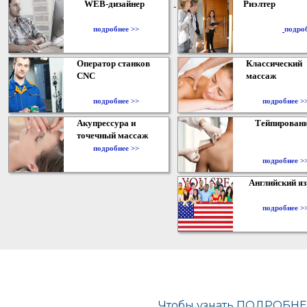
WEB-дизайнер
Риэлтер
​
подробнее >>
подро
Оператор станков
Классический
CNC
массаж
подробнее >>
подробнее >
Акупрессура и
Тейпирован
точечный массаж
подробнее >>
подробнее >
Английский я
подробнее >