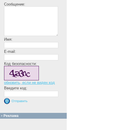
Сообщение:
Имя:
E-mail:
Код безопасности:
обновить, если не виден код
Введите код:
Реклама