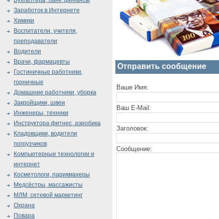
Бухгалтера, банк, финансы
Заработок в Интернете
Химики
Воспитатели, учителя,
преподаватели
Водители
Врачи, фармацевты
Отправить сообщение
Гостиничные работники,
горничные
Ваше Имя:
Домашние работники, уборка
Закройщики, швеи
Ваш E-Mail:
Инженеры, техники
Инструктора фитнес, аэробика
Заголовок:
Кладовщики, водители
погрузчиков
Сообщение:
Компьютерные технологии и
интернет
Косметологи, парикмахеры
Медсёстры, массажисты
МЛМ, сетевой маркетинг
Охрана
Повара