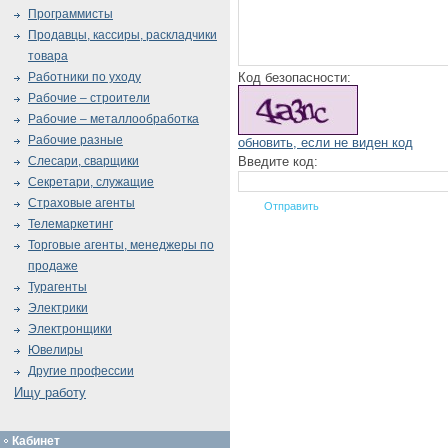
Программисты
Продавцы, кассиры, раскладчики
товара
Код безопасности:
Работники по уходу
Рабочие – строители
Рабочие – металлообработка
Рабочие разные
обновить, если не виден код
Введите код:
Слесари, сварщики
Секретари, служащие
Страховые агенты
Телемаркетинг
Торговые агенты, менеджеры по
продаже
Турагенты
Электрики
Электронщики
Ювелиры
Другие профессии
Ищу работу
Кабинет