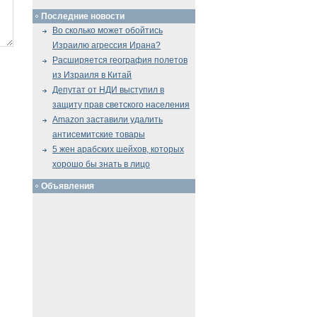
Последние новости
Во сколько может обойтись
Израилю агрессия Ирана?
Расширяется география полетов
из Израиля в Китай
Депутат от НДИ выступил в
защиту прав светского населения
Amazon заставили удалить
антисемитские товары
5 жен арабских шейхов, которых
хорошо бы знать в лицо
Объявления