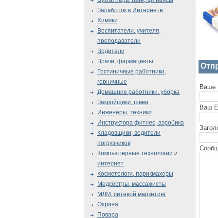
Бухгалтера, банк, финансы
Заработок в Интернете
Химики
Воспитатели, учителя,
преподаватели
Водители
Врачи, фармацевты
Отп
Гостиничные работники,
горничные
Ваше 
Домашние работники, уборка
Закройщики, швеи
Ваш E
Инженеры, техники
Инструктора фитнес, аэробика
Загол
Кладовщики, водители
погрузчиков
Сообщ
Компьютерные технологии и
интернет
Косметологи, парикмахеры
Медсёстры, массажисты
МЛМ, сетевой маркетинг
Охрана
Повара