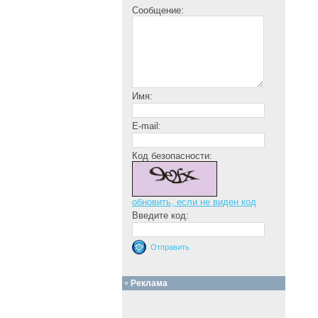
Сообщение:
Имя:
E-mail:
Код безопасности:
обновить, если не виден код
Введите код:
Реклама