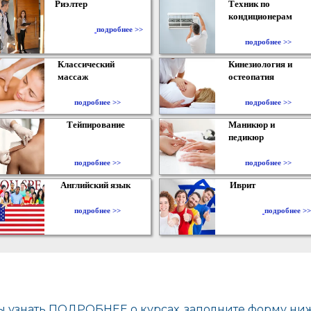
Риэлтер
Техник по
кондиционерам
​
подробнее >>
подробнее >>
Классический
Кинезиология и
массаж
остеопатия
подробнее >>
подробнее >>
Тейпирование
Маникюр и
педикюр
подробнее >>
подробнее >>
Английский язык
Иврит
подробнее >>
подробнее >>