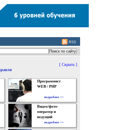
RSS
[ Скрыть ]
зраиля
Программист
WEB / PHP
подробнее >>
Видео/фото-
оператор и
ведущий
подробнее >>