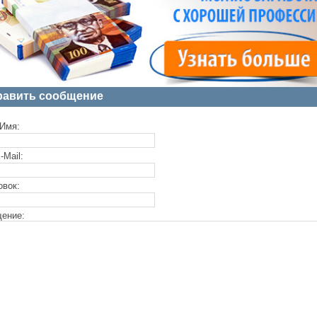
равить сообщение
Имя:
-Mail:
овок:
ение: