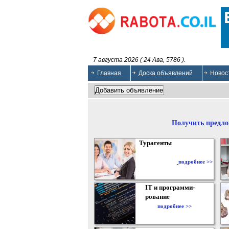
7 августа 2026 ( 24 Ава, 5786 ).
Главная
Доска объявлений
Новос
Получить предло
Турагенты
подробнее >>
IT и программи-
рование
подробнее >>