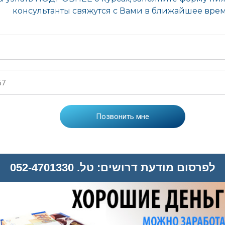
לפרסום מודעת דרושים: טל. 052-4701330