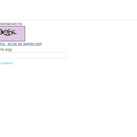
езопасности:
ить, если не виден код
те код: