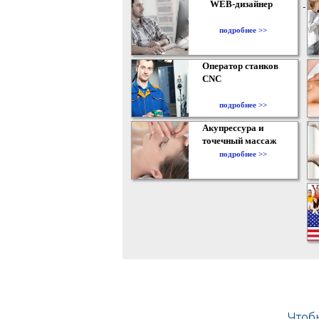
WEB-дизайнер
подробнее >>
Оператор станков
CNC
подробнее >>
Акупрессура и
точечный массаж
подробнее >>