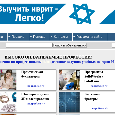
ти
Правила
Помощь
Контакты
Реклама на сайте
ВЫСОКО ОПЛАЧИВАЕМЫЕ ПРОФЕССИИ!
жения по профессиональной подготовке ведущих учебных центров И
Практическая
Программы
бухгалтерия
SolidWorks /
SolidCam
подробнее >>
подробнее >>
Ювелирное дело -
Биржевые
3D моделирование
брокеры
подробнее >>
подробнее >>