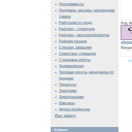
Программисты
Продавцы, кассиры, раскладчики
товара
Код б
Работники по уходу
Рабочие – строители
Рабочие – металлообработка
Рабочие разные
обнов
Введи
Слесари, сварщики
Секретари, служащие
Страховые агенты
Телемаркетинг
Торговые агенты, менеджеры по
продаже
Турагенты
Электрики
Электронщики
Ювелиры
Другие профессии
Ищу работу
Кабинет