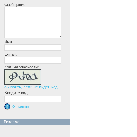
Сообщение:
Имя:
E-mail:
Код безопасности:
обновить, если не виден код
Введите код:
Реклама