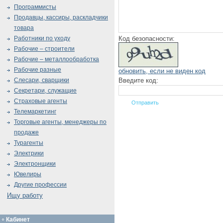
Программисты
Продавцы, кассиры, раскладчики
товара
Код безопасности:
Работники по уходу
Рабочие – строители
Рабочие – металлообработка
Рабочие разные
обновить, если не виден код
Введите код:
Слесари, сварщики
Секретари, служащие
Страховые агенты
Телемаркетинг
Торговые агенты, менеджеры по
продаже
Турагенты
Электрики
Электронщики
Ювелиры
Другие профессии
Ищу работу
Кабинет