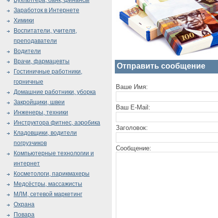
Бухгалтера, банк, финансы
Заработок в Интернете
Химики
Воспитатели, учителя,
преподаватели
Водители
Врачи, фармацевты
Отправить сообщение
Гостиничные работники,
горничные
Ваше Имя:
Домашние работники, уборка
Закройщики, швеи
Ваш E-Mail:
Инженеры, техники
Инструктора фитнес, аэробика
Заголовок:
Кладовщики, водители
погрузчиков
Сообщение:
Компьютерные технологии и
интернет
Косметологи, парикмахеры
Медсёстры, массажисты
МЛМ, сетевой маркетинг
Охрана
Повара