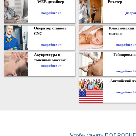
WEB-дизайнер
Риэлтер
​
подробнее >>
подро
Оператор станков
Классический
CNC
массаж
подробнее >>
подробнее >
Акупрессура и
Тейпирован
точечный массаж
подробнее >>
подробнее >
Английский я
подробнее >