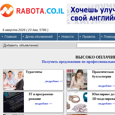
6 августа 2026 ( 23 Ава, 5786 ).
Главная
Доска объявлений
Новости
Правила
Помощ
ВЫСОКО ОПЛАЧИ
Получить предложения по профессионально
Турагенты
Практическая
бухгалтерия
подробнее >>
подробнее >
IT и программи-
Ювелирное дел
рование
3D моделирова
подробнее >>
подробнее >