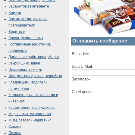
Бухгалтера, банк, финансы
Заработок в Интернете
Химики
Воспитатели, учителя,
преподаватели
Водители
Врачи, фармацевты
Отправить сообщение
Гостиничные работники,
горничные
Ваше Имя:
Домашние работники, уборка
Закройщики, швеи
Ваш E-Mail:
Инженеры, техники
Инструктора фитнес, аэробика
Заголовок:
Кладовщики, водители
погрузчиков
Сообщение:
Компьютерные технологии и
интернет
Косметологи, парикмахеры
Медсёстры, массажисты
МЛМ, сетевой маркетинг
Охрана
Повара