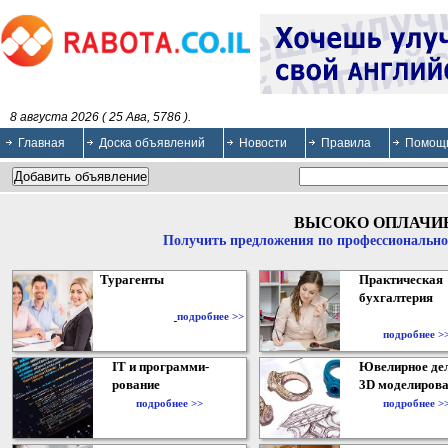
8 августа 2026 ( 25 Ава, 5786 ).
Главная
Доска объявлений
Новости
Правила
Помощ
ВЫСОКО ОПЛАЧИ
Получить предложения по профессионально
Турагенты
Практическая
бухгалтерия
подробнее >>
подробнее >
IT и программи-
Ювелирное дел
рование
3D моделирова
подробнее >>
подробнее >