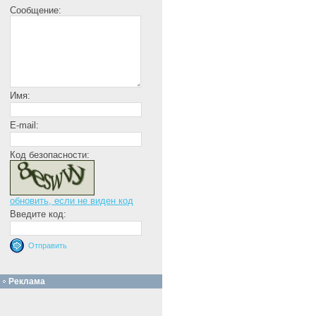
Сообщение:
Имя:
E-mail:
Код безопасности:
обновить, если не виден код
Введите код:
Реклама