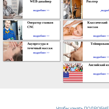
WEB-дизайнер
Риэлтер
​
подробнее >>
подро
Оператор станков
Классический
CNC
массаж
подробнее >>
подробнее >
Акупрессура и
Тейпирован
точечный массаж
подробнее >>
подробнее >
Английский я
подробнее >