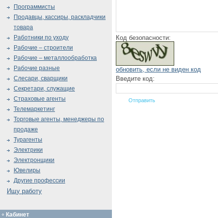
Программисты
Продавцы, кассиры, раскладчики
товара
Код безопасности:
Работники по уходу
Рабочие – строители
Рабочие – металлообработка
Рабочие разные
обновить, если не виден код
Введите код:
Слесари, сварщики
Секретари, служащие
Страховые агенты
Телемаркетинг
Торговые агенты, менеджеры по
продаже
Турагенты
Электрики
Электронщики
Ювелиры
Другие профессии
Ищу работу
Кабинет