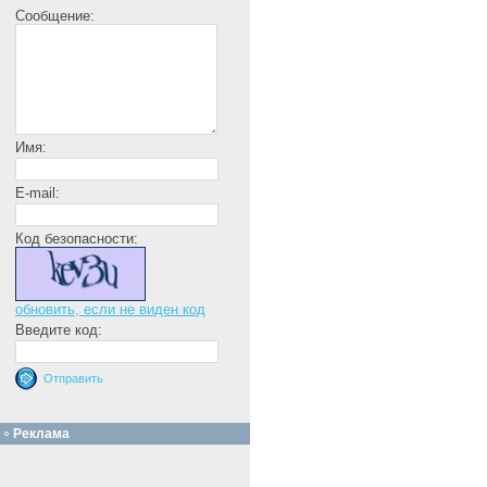
Сообщение:
Имя:
E-mail:
Код безопасности:
обновить, если не виден код
Введите код:
Реклама