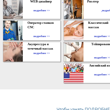
WEB-дизайнер
Риэлтер
​
подробнее >>
подро
Оператор станков
Классический
CNC
массаж
подробнее >>
подробнее >
Акупрессура и
Тейпирован
точечный массаж
подробнее >>
подробнее >
Английский я
подробнее >