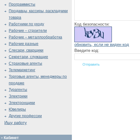
Программисты
Продавцы, кассиры, раскладчики
товара
Код безопасности:
Работники по уходу
Рабочие – строители
Рабочие – металлообработка
Рабочие разные
обновить, если не виден код
Введите код:
Слесари, сварщики
Секретари, служащие
Страховые агенты
Телемаркетинг
Торговые агенты, менеджеры по
продаже
Турагенты
Электрики
Электронщики
Ювелиры
Другие профессии
Ищу работу
Кабинет