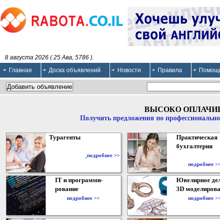
8 августа 2026 ( 25 Ава, 5786 ).
Главная
Доска объявлений
Новости
Правила
Помощ
ВЫСОКО ОПЛАЧИ
Получить предложения по профессионально
Турагенты
Практическая
бухгалтерия
подробнее >>
подробнее >
IT и программи-
Ювелирное дел
рование
3D моделирова
подробнее >>
подробнее >