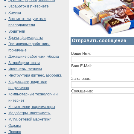
Бухгалтера, банк, финансы
Заработок в Интернете
Химики
Воспитатели, учителя,
преподаватели
Водители
Врачи, фармацевты
Отправить сообщение
Гостиничные работники,
горничные
Ваше Имя:
Домашние работники, уборка
Закройщики, швеи
Ваш E-Mail:
Инженеры, техники
Инструктора фитнес, аэробика
Заголовок:
Кладовщики, водители
погрузчиков
Сообщение:
Компьютерные технологии и
интернет
Косметологи, парикмахеры
Медсёстры, массажисты
МЛМ, сетевой маркетинг
Охрана
Повара