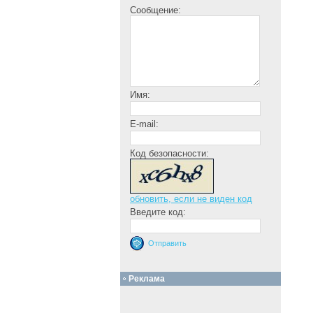
Сообщение:
Имя:
E-mail:
Код безопасности:
обновить, если не виден код
Введите код:
Реклама