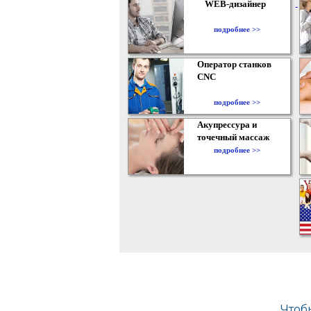
WEB-дизайнер
подробнее >>
Оператор станков
CNC
подробнее >>
Акупрессура и
точечный массаж
подробнее >>