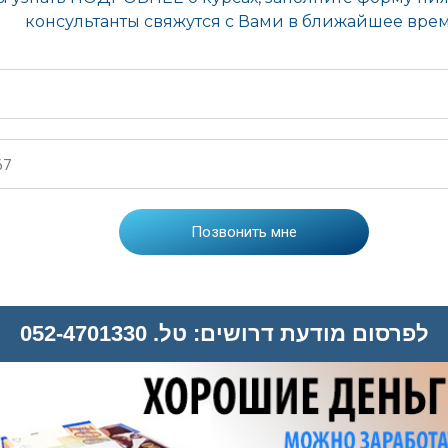
לפרסום מודעת דרושים: טל. 052-4701330