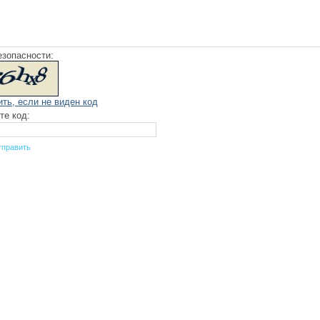
езопасности:
ить, если не виден код
те код: