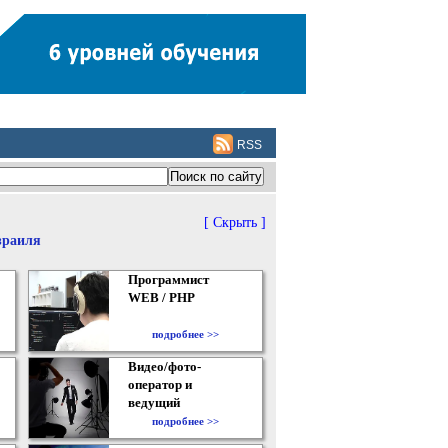
RSS
[ Скрыть ]
зраиля
Программист
WEB / PHP
подробнее >>
Видео/фото-
оператор и
ведущий
подробнее >>