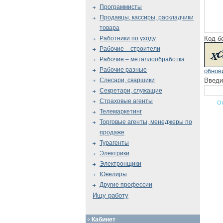
Программисты
Продавцы, кассиры, раскладчики
товара
Код б
Работники по уходу
Рабочие – строители
Рабочие – металлообработка
Рабочие разные
обнов
Введи
Слесари, сварщики
Секретари, служащие
Страховые агенты
Телемаркетинг
Торговые агенты, менеджеры по
продаже
Турагенты
Электрики
Электронщики
Ювелиры
Другие профессии
Ищу работу
Кабинет