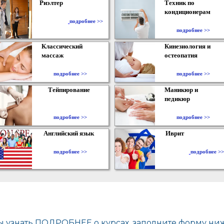
Риэлтер
Техник по
кондиционерам
​
подробнее >>
подробнее >>
Классический
Кинезиология и
массаж
остеопатия
подробнее >>
подробнее >>
Тейпирование
Маникюр и
педикюр
подробнее >>
подробнее >>
Английский язык
Иврит
подробнее >>
подробнее >>