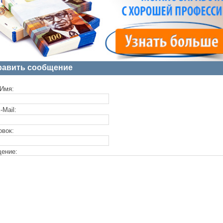
равить сообщение
Имя:
-Mail:
овок:
ение: