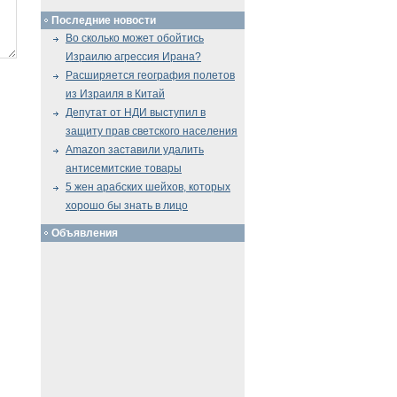
Последние новости
Во сколько может обойтись
Израилю агрессия Ирана?
Расширяется география полетов
из Израиля в Китай
Депутат от НДИ выступил в
защиту прав светского населения
Amazon заставили удалить
антисемитские товары
5 жен арабских шейхов, которых
хорошо бы знать в лицо
Объявления