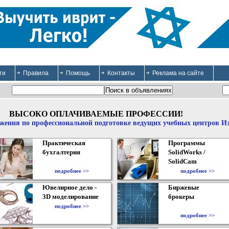
ти
Правила
Помощь
Контакты
Реклама на сайте
ВЫСОКО ОПЛАЧИВАЕМЫЕ ПРОФЕССИИ!
жения по профессиональной подготовке ведущих учебных центров И
Практическая
Программы
бухгалтерия
SolidWorks /
SolidCam
подробнее >>
подробнее >>
Ювелирное дело -
Биржевые
3D моделирование
брокеры
подробнее >>
подробнее >>