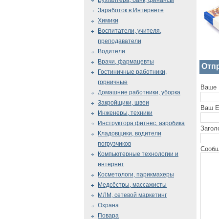
Бухгалтера, банк, финансы
Заработок в Интернете
Химики
Воспитатели, учителя,
преподаватели
Водители
Врачи, фармацевты
Отп
Гостиничные работники,
горничные
Ваше 
Домашние работники, уборка
Закройщики, швеи
Ваш E
Инженеры, техники
Инструктора фитнес, аэробика
Загол
Кладовщики, водители
погрузчиков
Сообщ
Компьютерные технологии и
интернет
Косметологи, парикмахеры
Медсёстры, массажисты
МЛМ, сетевой маркетинг
Охрана
Повара