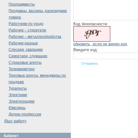
Программисты
Продавцы, кассиры, раскладчики
товара
Код безопасности:
Работники по уходу
Рабочие – строители
Рабочие – металлообработка
Рабочие разные
обновить, если не виден код
Введите код:
Слесари, сварщики
Секретари, служащие
Страховые агенты
Телемаркетинг
Торговые агенты, менеджеры по
продаже
Турагенты
Электрики
Электронщики
Ювелиры
Другие профессии
Ищу работу
Кабинет