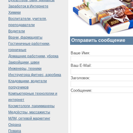
Бухгалтера, банк, финансы
Заработок в Интернете
Химики
Воспитатели, учителя,
преподаватели
Водители
Врачи, фармацевты
Отправить сообщение
Гостиничные работники,
горничные
Ваше Имя:
Домашние работники, уборка
Закройщики, швеи
Ваш E-Mail:
Инженеры, техники
Инструктора фитнес, аэробика
Заголовок:
Кладовщики, водители
погрузчиков
Сообщение:
Компьютерные технологии и
интернет
Косметологи, парикмахеры
Медсёстры, массажисты
МЛМ, сетевой маркетинг
Охрана
Повара