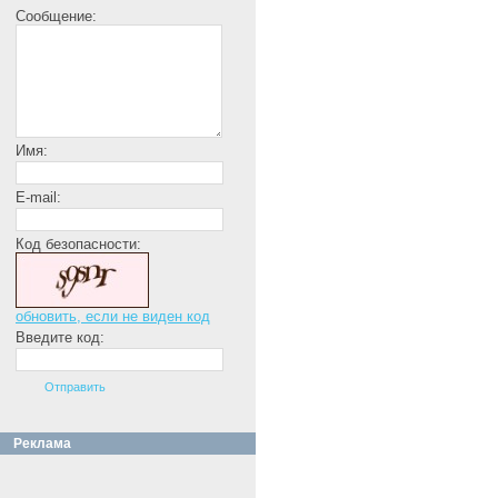
Сообщение:
Имя:
E-mail:
Код безопасности:
обновить, если не виден код
Введите код:
Реклама