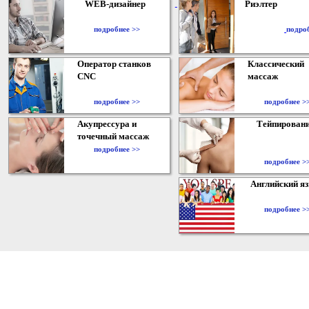
WEB-дизайнер
Риэлтер
​
подробнее >>
подро
Оператор станков
Классический
CNC
массаж
подробнее >>
подробнее >
Акупрессура и
Тейпирован
точечный массаж
подробнее >>
подробнее >
Английский я
подробнее >