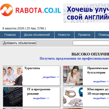
8 августа 2026 ( 25 Ава, 5786 ).
Главная
Доска объявлений
Новости
Правила
Помощ
ВЫСОКО ОПЛАЧИ
Получить предложения по профессионально
Турагенты
Практическая
бухгалтерия
подробнее >>
подробнее >
IT и программи-
Ювелирное дел
рование
3D моделирова
подробнее >>
подробнее >