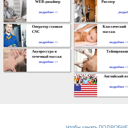
WEB-дизайнер
Риэлтер
​
подробнее >>
подро
Оператор станков
Классический
CNC
массаж
подробнее >>
подробнее >
Акупрессура и
Тейпирован
точечный массаж
подробнее >>
подробнее >
Английский я
подробнее >