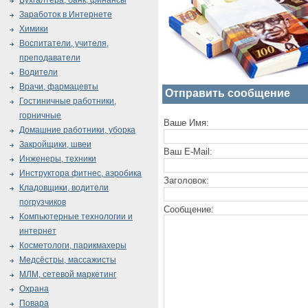
Бухгалтера, банк, финансы
Заработок в Интернете
Химики
Воспитатели, учителя,
преподаватели
Водители
Врачи, фармацевты
Отправить сообщение
Гостиничные работники,
горничные
Ваше Имя:
Домашние работники, уборка
Закройщики, швеи
Ваш E-Mail:
Инженеры, техники
Инструктора фитнес, аэробика
Заголовок:
Кладовщики, водители
погрузчиков
Сообщение:
Компьютерные технологии и
интернет
Косметологи, парикмахеры
Медсёстры, массажисты
МЛМ, сетевой маркетинг
Охрана
Повара