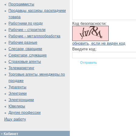
Программисты
Продавцы, кассиры, раскладчики
товара
Код безопасности:
Работники по уходу
Рабочие – строители
Рабочие – металлообработка
Рабочие разные
обновить, если не виден код
Введите код:
Слесари, сварщики
Секретари, служащие
Страховые агенты
Телемаркетинг
Торговые агенты, менеджеры по
продаже
Турагенты
Электрики
Электронщики
Ювелиры
Другие профессии
Ищу работу
Кабинет