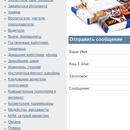
Бухгалтера, банк, финансы
Заработок в Интернете
Химики
Воспитатели, учителя,
преподаватели
Водители
Врачи, фармацевты
Отправить сообщение
Гостиничные работники,
горничные
Ваше Имя:
Домашние работники, уборка
Закройщики, швеи
Ваш E-Mail:
Инженеры, техники
Инструктора фитнес, аэробика
Заголовок:
Кладовщики, водители
погрузчиков
Сообщение:
Компьютерные технологии и
интернет
Косметологи, парикмахеры
Медсёстры, массажисты
МЛМ, сетевой маркетинг
Охрана
Повара