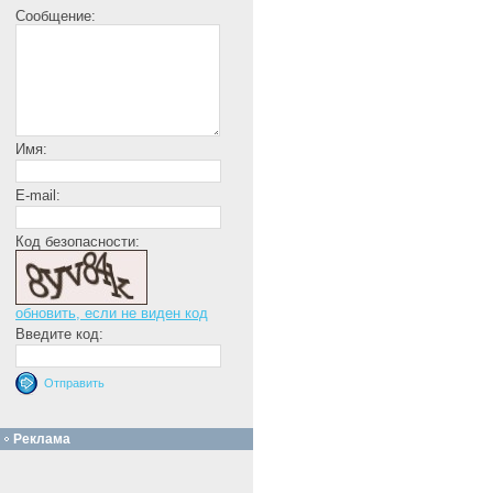
Сообщение:
Имя:
E-mail:
Код безопасности:
обновить, если не виден код
Введите код:
Реклама