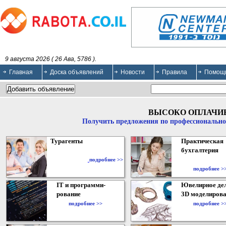
9 августа 2026 ( 26 Ава, 5786 ).
Главная
Доска объявлений
Новости
Правила
Помощ
ВЫСОКО ОПЛАЧИ
Получить предложения по профессионально
Турагенты
Практическая
бухгалтерия
подробнее >>
подробнее >
IT и программи-
Ювелирное дел
рование
3D моделирова
подробнее >>
подробнее >