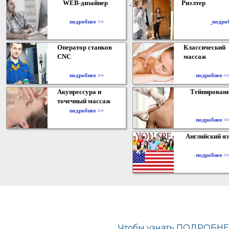
WEB-дизайнер
Риэлтер
​
подробнее >>
подро
Оператор станков
Классический
CNC
массаж
подробнее >>
подробнее >
Акупрессура и
Тейпирован
точечный массаж
подробнее >>
подробнее >
Английский я
подробнее >