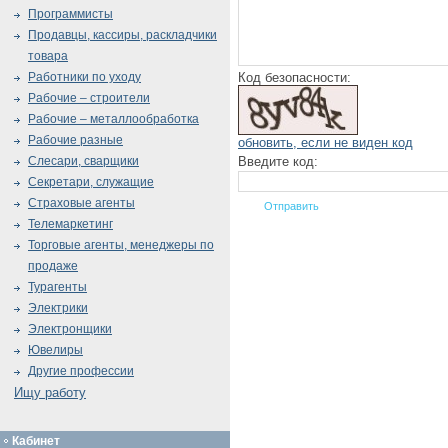
Программисты
Продавцы, кассиры, раскладчики
товара
Код безопасности:
Работники по уходу
Рабочие – строители
Рабочие – металлообработка
Рабочие разные
обновить, если не виден код
Введите код:
Слесари, сварщики
Секретари, служащие
Страховые агенты
Телемаркетинг
Торговые агенты, менеджеры по
продаже
Турагенты
Электрики
Электронщики
Ювелиры
Другие профессии
Ищу работу
Кабинет