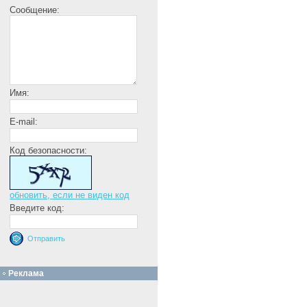
Сообщение:
Имя:
E-mail:
Код безопасности:
обновить, если не виден код
Введите код:
Реклама