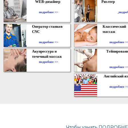
WEB-дизайнер
Риэлтер
​
подробнее >>
подро
Оператор станков
Классический
CNC
массаж
подробнее >>
подробнее >
Акупрессура и
Тейпирован
точечный массаж
подробнее >>
подробнее >
Английский я
подробнее >