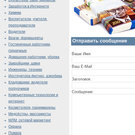
Бухгалтера, банк, финансы
Заработок в Интернете
Химики
Воспитатели, учителя,
преподаватели
Водители
Врачи, фармацевты
Отправить сообщение
Гостиничные работники,
горничные
Ваше Имя:
Домашние работники, уборка
Закройщики, швеи
Ваш E-Mail:
Инженеры, техники
Инструктора фитнес, аэробика
Заголовок:
Кладовщики, водители
погрузчиков
Сообщение:
Компьютерные технологии и
интернет
Косметологи, парикмахеры
Медсёстры, массажисты
МЛМ, сетевой маркетинг
Охрана
Повара