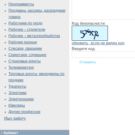
Программисты
Продавцы, кассиры, раскладчики
товара
Код безопасности:
Работники по уходу
Рабочие – строители
Рабочие – металлообработка
Рабочие разные
обновить, если не виден код
Введите код:
Слесари, сварщики
Секретари, служащие
Страховые агенты
Телемаркетинг
Торговые агенты, менеджеры по
продаже
Турагенты
Электрики
Электронщики
Ювелиры
Другие профессии
Ищу работу
Кабинет