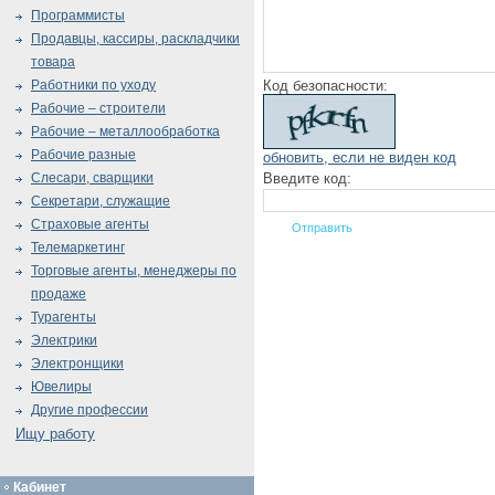
Программисты
Продавцы, кассиры, раскладчики
товара
Код безопасности:
Работники по уходу
Рабочие – строители
Рабочие – металлообработка
Рабочие разные
обновить, если не виден код
Введите код:
Слесари, сварщики
Секретари, служащие
Страховые агенты
Телемаркетинг
Торговые агенты, менеджеры по
продаже
Турагенты
Электрики
Электронщики
Ювелиры
Другие профессии
Ищу работу
Кабинет