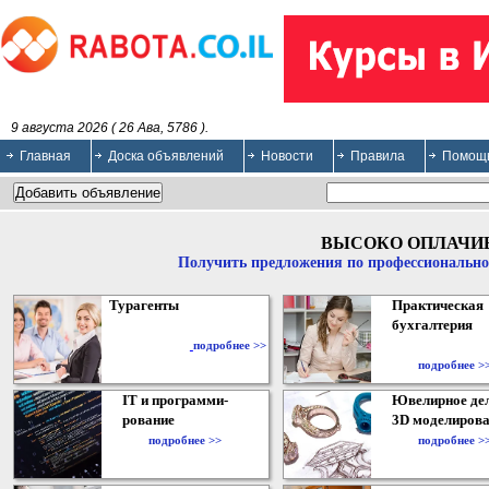
9 августа 2026 ( 26 Ава, 5786 ).
Главная
Доска объявлений
Новости
Правила
Помощ
ВЫСОКО ОПЛАЧИ
Получить предложения по профессионально
Турагенты
Практическая
бухгалтерия
подробнее >>
подробнее >
IT и программи-
Ювелирное дел
рование
3D моделирова
подробнее >>
подробнее >