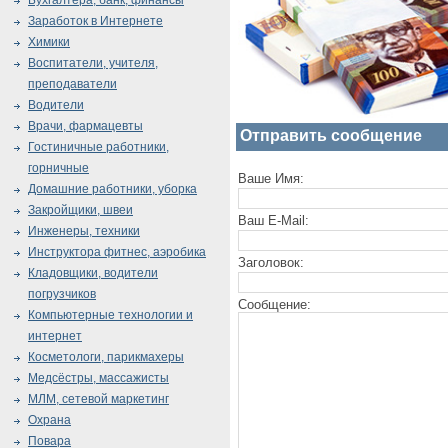
Бухгалтера, банк, финансы
Заработок в Интернете
Химики
Воспитатели, учителя,
преподаватели
Водители
Врачи, фармацевты
Отправить сообщение
Гостиничные работники,
горничные
Ваше Имя:
Домашние работники, уборка
Закройщики, швеи
Ваш E-Mail:
Инженеры, техники
Инструктора фитнес, аэробика
Заголовок:
Кладовщики, водители
погрузчиков
Сообщение:
Компьютерные технологии и
интернет
Косметологи, парикмахеры
Медсёстры, массажисты
МЛМ, сетевой маркетинг
Охрана
Повара