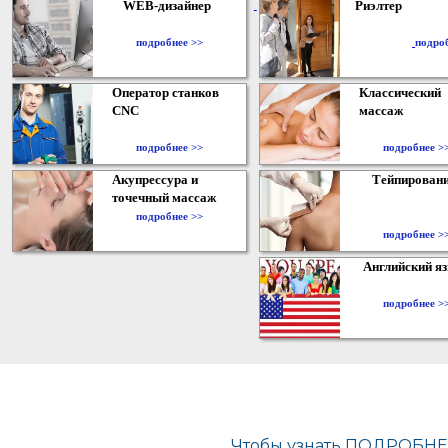
WEB-дизайнер
Риэлтер
​
подробнее >>
подро
Оператор станков
Классический
CNC
массаж
подробнее >>
подробнее >
Акупрессура и
Тейпирован
точечный массаж
подробнее >>
подробнее >
Английский я
подробнее >