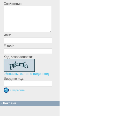
Сообщение:
Имя:
E-mail:
Код безопасности:
обновить, если не виден код
Введите код:
Реклама