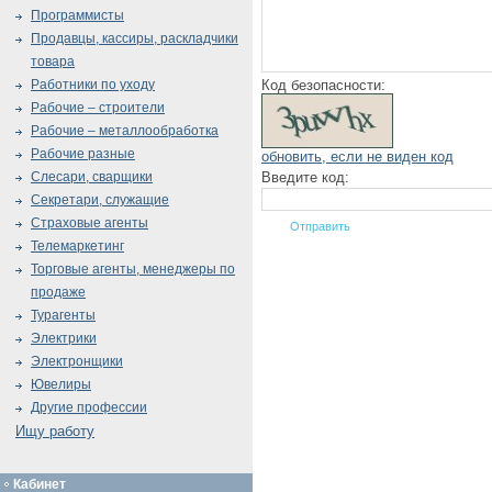
Программисты
Продавцы, кассиры, раскладчики
товара
Код безопасности:
Работники по уходу
Рабочие – строители
Рабочие – металлообработка
Рабочие разные
обновить, если не виден код
Введите код:
Слесари, сварщики
Секретари, служащие
Страховые агенты
Телемаркетинг
Торговые агенты, менеджеры по
продаже
Турагенты
Электрики
Электронщики
Ювелиры
Другие профессии
Ищу работу
Кабинет