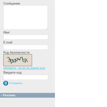
Сообщение:
Имя:
E-mail:
Код безопасности:
обновить, если не виден код
Введите код:
Реклама