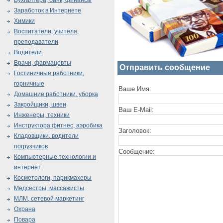
Бухгалтера, банк, финансы
Заработок в Интернете
Химики
Воспитатели, учителя,
преподаватели
Водители
Врачи, фармацевты
Отправить сообщение
Гостиничные работники,
горничные
Ваше Имя:
Домашние работники, уборка
Закройщики, швеи
Ваш E-Mail:
Инженеры, техники
Инструктора фитнес, аэробика
Заголовок:
Кладовщики, водители
погрузчиков
Сообщение:
Компьютерные технологии и
интернет
Косметологи, парикмахеры
Медсёстры, массажисты
МЛМ, сетевой маркетинг
Охрана
Повара