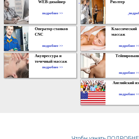
WEB-дизайнер
Риэлтер
​
подробнее >>
подро
Оператор станков
Классический
CNC
массаж
подробнее >>
подробнее >
Акупрессура и
Тейпирован
точечный массаж
подробнее >>
подробнее >
Английский я
подробнее >