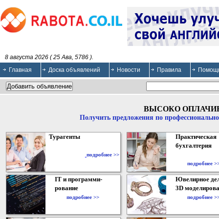
8 августа 2026 ( 25 Ава, 5786 ).
Главная
Доска объявлений
Новости
Правила
Помощ
ВЫСОКО ОПЛАЧИ
Получить предложения по профессионально
Турагенты
Практическая
бухгалтерия
подробнее >>
подробнее >
IT и программи-
Ювелирное дел
рование
3D моделирова
подробнее >>
подробнее >