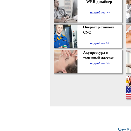
WEB-дизайнер
подробнее >>
Оператор станков
CNC
подробнее >>
Акупрессура и
точечный массаж
подробнее >>