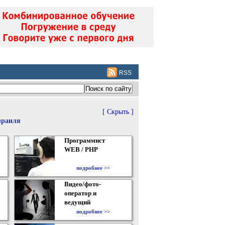
RSS
[ Скрыть ]
зраиля
Программист
WEB / PHP
подробнее >>
Видео/фото-
оператор и
ведущий
подробнее >>