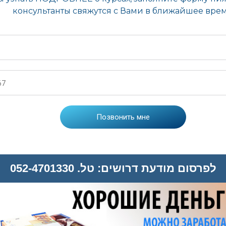
לפרסום מודעת דרושים: טל. 052-4701330