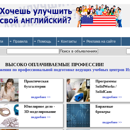
ти
Правила
Помощь
Контакты
Реклама на сайте
ВЫСОКО ОПЛАЧИВАЕМЫЕ ПРОФЕССИИ!
жения по профессиональной подготовке ведущих учебных центров И
Практическая
Программы
бухгалтерия
SolidWorks /
SolidCam
подробнее >>
подробнее >>
Ювелирное дело -
Биржевые
3D моделирование
брокеры
подробнее >>
подробнее >>