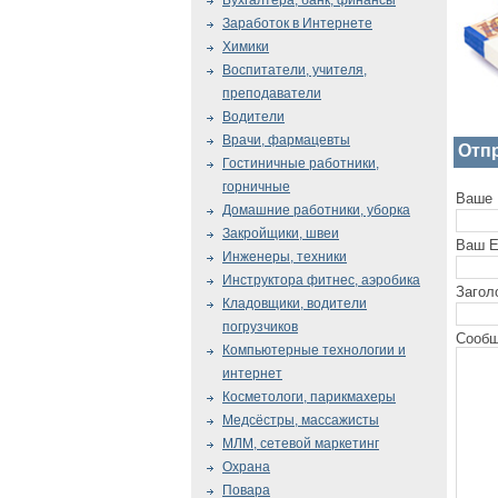
Бухгалтера, банк, финансы
Заработок в Интернете
Химики
Воспитатели, учителя,
преподаватели
Водители
Врачи, фармацевты
Отп
Гостиничные работники,
горничные
Ваше 
Домашние работники, уборка
Закройщики, швеи
Ваш E
Инженеры, техники
Инструктора фитнес, аэробика
Загол
Кладовщики, водители
погрузчиков
Сообщ
Компьютерные технологии и
интернет
Косметологи, парикмахеры
Медсёстры, массажисты
МЛМ, сетевой маркетинг
Охрана
Повара