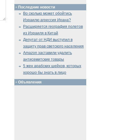
Последние новости
Во сколько может обойтись
Израилю агрессия Ирана?
Расширяется география полетов
из Израиля в Китай
Депутат от НДИ выступил в
защиту прав светского населения
Amazon заставили удалить
антисемитские товары
5 жен арабских шейхов, которых
хорошо бы знать в лицо
Объявления