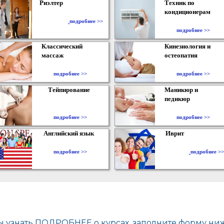
Риэлтер
Техник по
кондиционерам
​
подробнее >>
подробнее >>
Классический
Кинезиология и
массаж
остеопатия
подробнее >>
подробнее >>
Тейпирование
Маникюр и
педикюр
подробнее >>
подробнее >>
Английский язык
Иврит
подробнее >>
подробнее >>