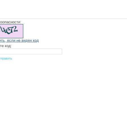
езопасности:
ить, если не виден код
те код: