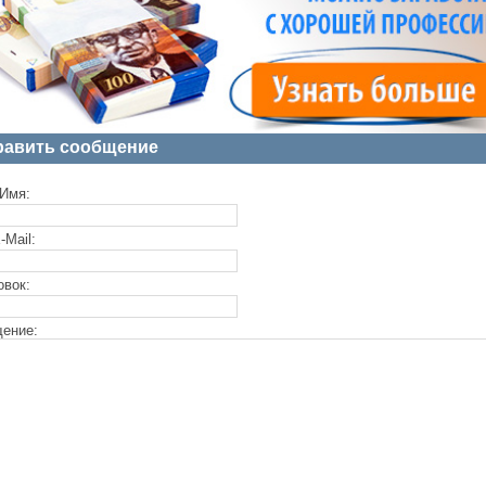
равить сообщение
Имя:
-Mail:
овок:
ение: