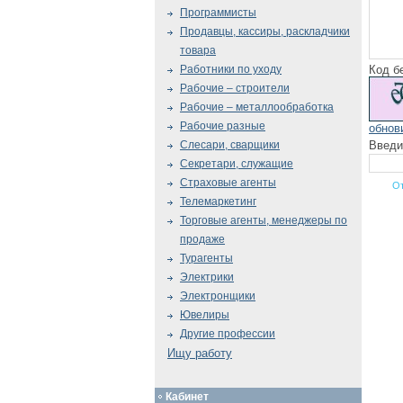
Программисты
Продавцы, кассиры, раскладчики
товара
Код б
Работники по уходу
Рабочие – строители
Рабочие – металлообработка
Рабочие разные
обнов
Введи
Слесари, сварщики
Секретари, служащие
Страховые агенты
Телемаркетинг
Торговые агенты, менеджеры по
продаже
Турагенты
Электрики
Электронщики
Ювелиры
Другие профессии
Ищу работу
Кабинет