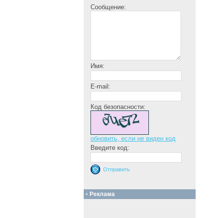
Сообщение:
Имя:
E-mail:
Код безопасности:
обновить, если не виден код
Введите код:
Реклама