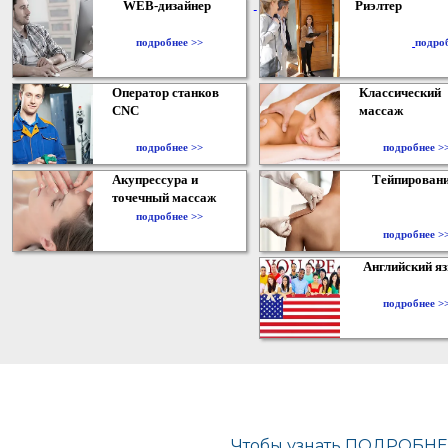
WEB-дизайнер
Риэлтер
​
подробнее >>
подро
Оператор станков
Классический
CNC
массаж
подробнее >>
подробнее >
Акупрессура и
Тейпирован
точечный массаж
подробнее >>
подробнее >
Английский я
подробнее >