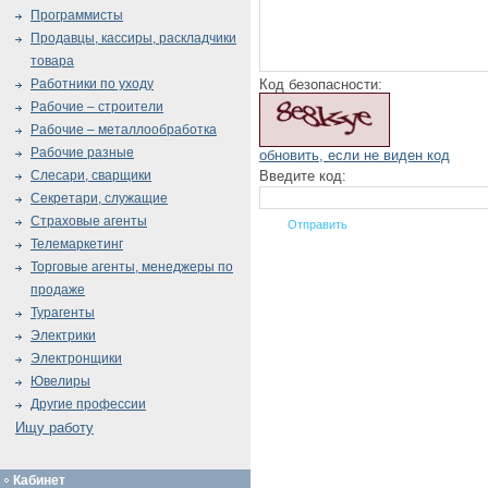
Программисты
Продавцы, кассиры, раскладчики
товара
Код безопасности:
Работники по уходу
Рабочие – строители
Рабочие – металлообработка
Рабочие разные
обновить, если не виден код
Введите код:
Слесари, сварщики
Секретари, служащие
Страховые агенты
Телемаркетинг
Торговые агенты, менеджеры по
продаже
Турагенты
Электрики
Электронщики
Ювелиры
Другие профессии
Ищу работу
Кабинет