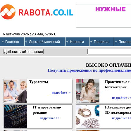
6 августа 2026 ( 23 Ава, 5786 ).
Главная
Доска объявлений
Новости
Правила
Помощ
ВЫСОКО ОПЛАЧИ
Получить предложения по профессионально
Турагенты
Практическая
бухгалтерия
подробнее >>
подробнее >
IT и программи-
Ювелирное дел
рование
3D моделирова
подробнее >>
подробнее >