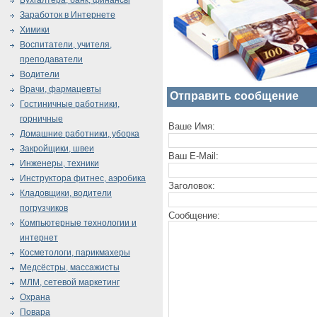
Бухгалтера, банк, финансы
Заработок в Интернете
Химики
Воспитатели, учителя,
преподаватели
Водители
Врачи, фармацевты
Отправить сообщение
Гостиничные работники,
горничные
Ваше Имя:
Домашние работники, уборка
Закройщики, швеи
Ваш E-Mail:
Инженеры, техники
Инструктора фитнес, аэробика
Заголовок:
Кладовщики, водители
погрузчиков
Сообщение:
Компьютерные технологии и
интернет
Косметологи, парикмахеры
Медсёстры, массажисты
МЛМ, сетевой маркетинг
Охрана
Повара