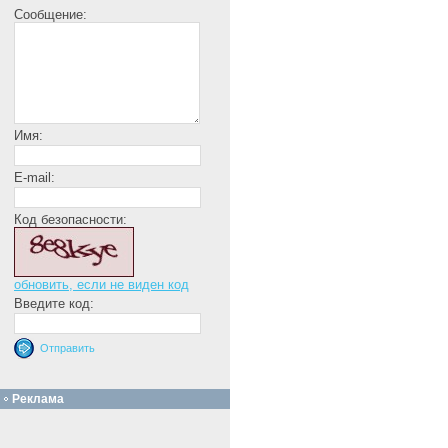
Сообщение:
Имя:
E-mail:
Код безопасности:
обновить, если не виден код
Введите код:
Реклама