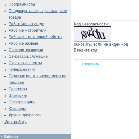
Программисты
Продавцы, кассиры, раскладчики
товара
Код безопасности:
Работники по уходу
Рабочие – строители
Рабочие – металлообработка
Рабочие разные
обновить, если не виден код
Введите код:
Слесари, сварщики
Секретари, служащие
Страховые агенты
Телемаркетинг
Торговые агенты, менеджеры по
продаже
Турагенты
Электрики
Электронщики
Ювелиры
Другие профессии
Ищу работу
Кабинет