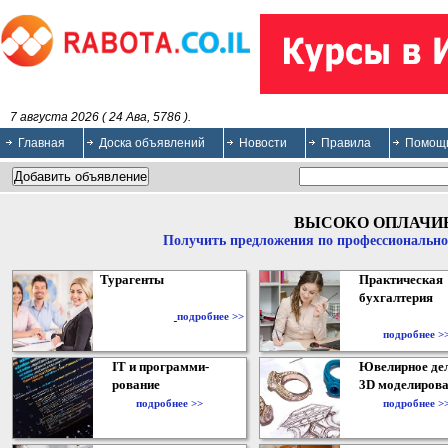
7 августа 2026 ( 24 Ава, 5786 ).
Главная
Доска объявлений
Новости
Правила
Помощ
ВЫСОКО ОПЛАЧИ
Получить предложения по профессионально
Турагенты
Практическая
бухгалтерия
подробнее >>
подробнее >
IT и программи-
Ювелирное дел
рование
3D моделирова
подробнее >>
подробнее >