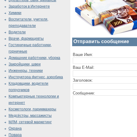
Бухгалтера, банк, финансы
Заработок в Интернете
Химики
Воспитатели, учителя,
преподаватели
Водители
Врачи, фармацевты
Отправить сообщение
Гостиничные работники,
горничные
Ваше Имя:
Домашние работники, уборка
Закройщики, швеи
Ваш E-Mail:
Инженеры, техники
Инструктора фитнес, аэробика
Заголовок:
Кладовщики, водители
погрузчиков
Сообщение:
Компьютерные технологии и
интернет
Косметологи, парикмахеры
Медсёстры, массажисты
МЛМ, сетевой маркетинг
Охрана
Повара