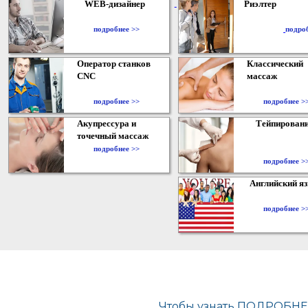
WEB-дизайнер
Риэлтер
​
подробнее >>
подро
Оператор станков
Классический
CNC
массаж
подробнее >>
подробнее >
Акупрессура и
Тейпирован
точечный массаж
подробнее >>
подробнее >
Английский я
подробнее >