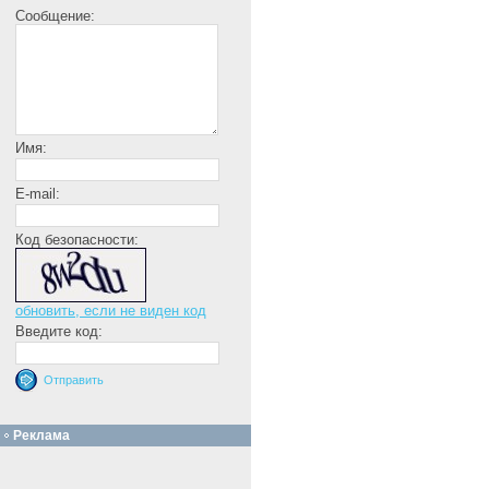
Сообщение:
Имя:
E-mail:
Код безопасности:
обновить, если не виден код
Введите код:
Реклама