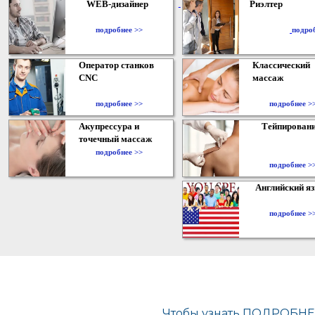
WEB-дизайнер
Риэлтер
​
подробнее >>
подро
Оператор станков
Классический
CNC
массаж
подробнее >>
подробнее >
Акупрессура и
Тейпирован
точечный массаж
подробнее >>
подробнее >
Английский я
подробнее >