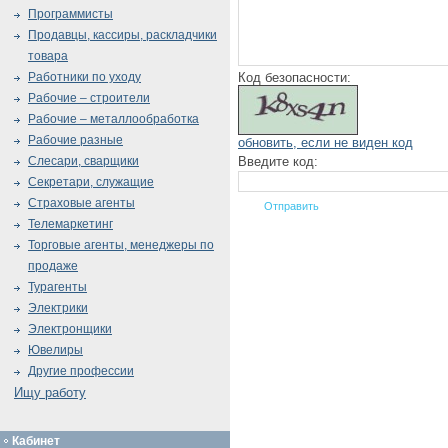
Программисты
Продавцы, кассиры, раскладчики
товара
Код безопасности:
Работники по уходу
Рабочие – строители
Рабочие – металлообработка
Рабочие разные
обновить, если не виден код
Введите код:
Слесари, сварщики
Секретари, служащие
Страховые агенты
Телемаркетинг
Торговые агенты, менеджеры по
продаже
Турагенты
Электрики
Электронщики
Ювелиры
Другие профессии
Ищу работу
Кабинет