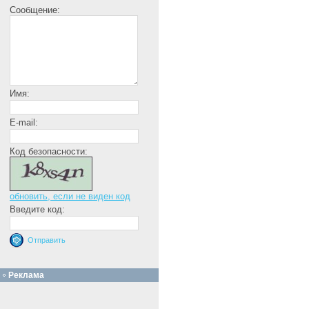
Сообщение:
Имя:
E-mail:
Код безопасности:
обновить, если не виден код
Введите код:
Реклама