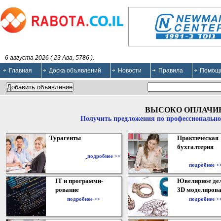
6 августа 2026 ( 23 Ава, 5786 ).
Главная
Доска объявлений
Новости
Правила
Помощ
ВЫСОКО ОПЛАЧИ
Получить предложения по профессионально
Турагенты
Практическая
бухгалтерия
подробнее >>
подробнее >
IT и программи-
Ювелирное дел
рование
3D моделирова
подробнее >>
подробнее >