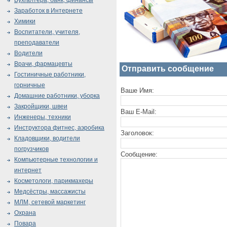
Бухгалтера, банк, финансы
Заработок в Интернете
Химики
Воспитатели, учителя,
преподаватели
Водители
Врачи, фармацевты
Отправить сообщение
Гостиничные работники,
горничные
Ваше Имя:
Домашние работники, уборка
Закройщики, швеи
Ваш E-Mail:
Инженеры, техники
Инструктора фитнес, аэробика
Заголовок:
Кладовщики, водители
погрузчиков
Сообщение:
Компьютерные технологии и
интернет
Косметологи, парикмахеры
Медсёстры, массажисты
МЛМ, сетевой маркетинг
Охрана
Повара