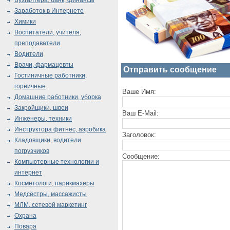
Бухгалтера, банк, финансы
Заработок в Интернете
Химики
Воспитатели, учителя,
преподаватели
Водители
Врачи, фармацевты
Отправить сообщение
Гостиничные работники,
горничные
Ваше Имя:
Домашние работники, уборка
Закройщики, швеи
Ваш E-Mail:
Инженеры, техники
Инструктора фитнес, аэробика
Заголовок:
Кладовщики, водители
погрузчиков
Сообщение:
Компьютерные технологии и
интернет
Косметологи, парикмахеры
Медсёстры, массажисты
МЛМ, сетевой маркетинг
Охрана
Повара