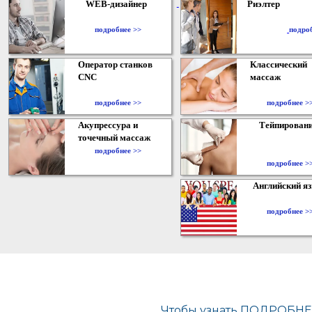
WEB-дизайнер
Риэлтер
​
подробнее >>
подро
Оператор станков
Классический
CNC
массаж
подробнее >>
подробнее >
Акупрессура и
Тейпирован
точечный массаж
подробнее >>
подробнее >
Английский я
подробнее >