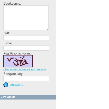
Сообщение:
Имя:
E-mail:
Код безопасности:
обновить, если не виден код
Введите код:
Реклама