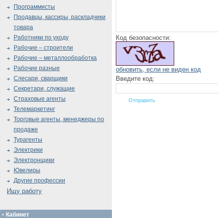
Программисты
Продавцы, кассиры, раскладчики
товара
Код безопасности:
Работники по уходу
Рабочие – строители
Рабочие – металлообработка
Рабочие разные
обновить, если не виден код
Введите код:
Слесари, сварщики
Секретари, служащие
Страховые агенты
Телемаркетинг
Торговые агенты, менеджеры по
продаже
Турагенты
Электрики
Электронщики
Ювелиры
Другие профессии
Ищу работу
Кабинет