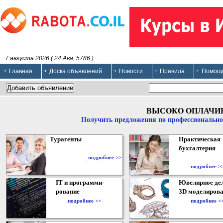
7 августа 2026 ( 24 Ава, 5786 ).
Главная
Доска объявлений
Новости
Правила
Помощ
ВЫСОКО ОПЛАЧИ
Получить предложения по профессионально
Турагенты
Практическая
бухгалтерия
подробнее >>
подробнее >
IT и программи-
Ювелирное дел
рование
3D моделирова
подробнее >>
подробнее >