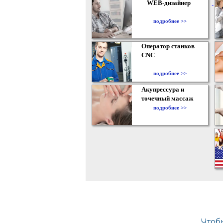
WEB-дизайнер
подробнее >>
Оператор станков
CNC
подробнее >>
Акупрессура и
точечный массаж
подробнее >>