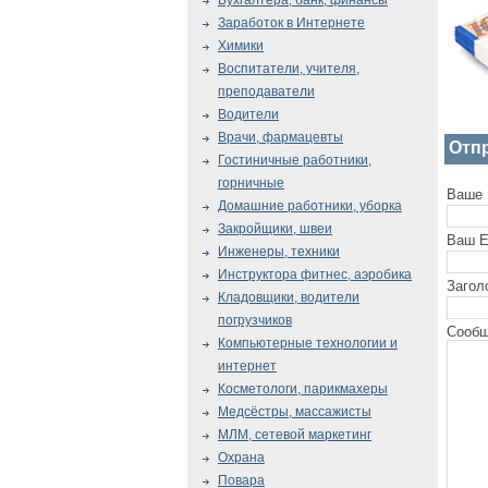
Бухгалтера, банк, финансы
Заработок в Интернете
Химики
Воспитатели, учителя,
преподаватели
Водители
Врачи, фармацевты
Отп
Гостиничные работники,
горничные
Ваше 
Домашние работники, уборка
Закройщики, швеи
Ваш E
Инженеры, техники
Инструктора фитнес, аэробика
Загол
Кладовщики, водители
погрузчиков
Сообщ
Компьютерные технологии и
интернет
Косметологи, парикмахеры
Медсёстры, массажисты
МЛМ, сетевой маркетинг
Охрана
Повара