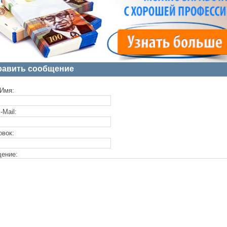
равить сообщение
Имя:
-Mail:
овок:
ение: