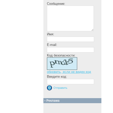
Сообщение:
Имя:
E-mail:
Код безопасности:
обновить, если не виден код
Введите код:
Реклама