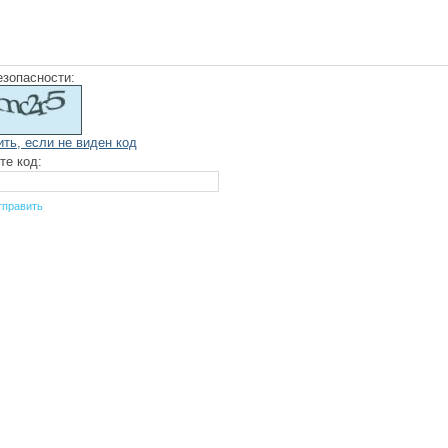
езопасности:
ить, если не виден код
те код: