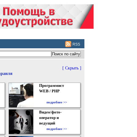
RSS
[ Скрыть ]
зраиля
Программист
WEB / PHP
подробнее >>
Видео/фото-
оператор и
ведущий
подробнее >>