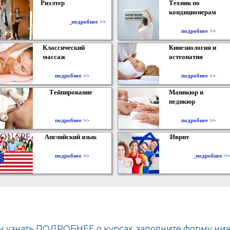
Риэлтер
Техник по
кондиционерам
​
подробнее >>
подробнее >>
Классический
Кинезиология и
массаж
остеопатия
подробнее >>
подробнее >>
Тейпирование
Маникюр и
педикюр
подробнее >>
подробнее >>
Английский язык
Иврит
подробнее >>
подробнее >>