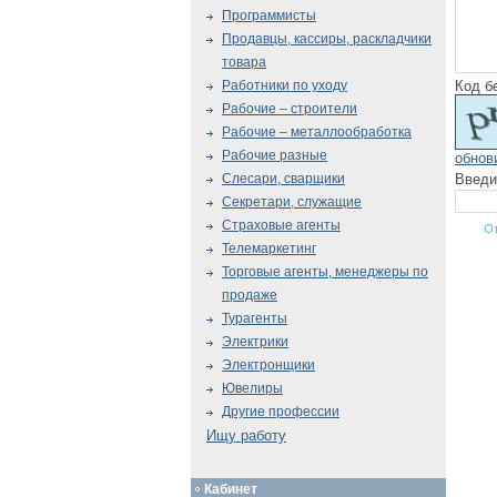
Программисты
Продавцы, кассиры, раскладчики
товара
Код б
Работники по уходу
Рабочие – строители
Рабочие – металлообработка
Рабочие разные
обнов
Введи
Слесари, сварщики
Секретари, служащие
Страховые агенты
Телемаркетинг
Торговые агенты, менеджеры по
продаже
Турагенты
Электрики
Электронщики
Ювелиры
Другие профессии
Ищу работу
Кабинет