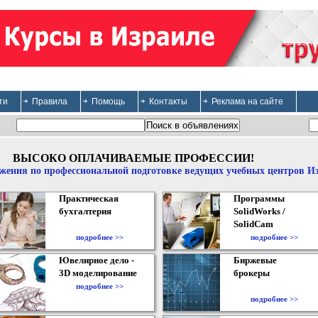
ти
Правила
Помощь
Контакты
Реклама на сайте
ВЫСОКО ОПЛАЧИВАЕМЫЕ ПРОФЕССИИ!
жения по профессиональной подготовке ведущих учебных центров И
Практическая
Программы
бухгалтерия
SolidWorks /
SolidCam
подробнее >>
подробнее >>
Ювелирное дело -
Биржевые
3D моделирование
брокеры
подробнее >>
подробнее >>