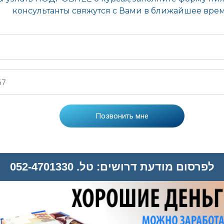
לפרסום מודעת דרושים: טל. 052-4701330