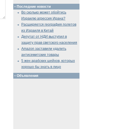
Последние новости
Во сколько может обойтись
Израилю агрессия Ирана?
Расширяется география полетов
из Израиля в Китай
Депутат от НДИ выступил в
защиту прав светского населения
Amazon заставили удалить
антисемитские товары
5 жен арабских шейхов, которых
хорошо бы знать в лицо
Объявления