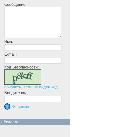
Сообщение:
Имя:
E-mail:
Код безопасности:
обновить, если не виден код
Введите код:
Реклама