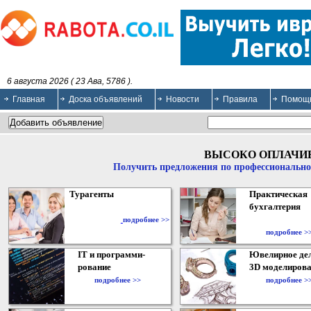
6 августа 2026 ( 23 Ава, 5786 ).
Главная
Доска объявлений
Новости
Правила
Помощ
ВЫСОКО ОПЛАЧИ
Получить предложения по профессионально
Турагенты
Практическая
бухгалтерия
подробнее >>
подробнее >
IT и программи-
Ювелирное дел
рование
3D моделирова
подробнее >>
подробнее >