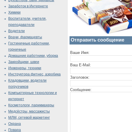
Бухгалтера, банк, финансы
Заработок в Интернете
Химики
Воспитатели, учителя,
преподаватели
Водители
Врачи, фармацевты
Отправить сообщение
Гостиничные работники,
горничные
Ваше Имя:
Домашние работники, уборка
Закройщики, швеи
Ваш E-Mail:
Инженеры, техники
Инструктора фитнес, аэробика
Заголовок:
Кладовщики, водители
погрузчиков
Сообщение:
Компьютерные технологии и
интернет
Косметологи, парикмахеры
Медсёстры, массажисты
МЛМ, сетевой маркетинг
Охрана
Повара