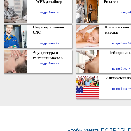
WEB-дизайнер
Риэлтер
​
подробнее >>
подро
Оператор станков
Классический
CNC
массаж
подробнее >>
подробнее >
Акупрессура и
Тейпирован
точечный массаж
подробнее >>
подробнее >
Английский я
подробнее >