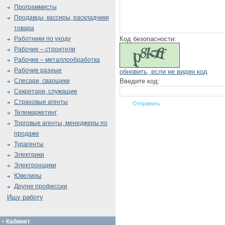
Программисты
Продавцы, кассиры, раскладчики
товара
Код безопасности:
Работники по уходу
Рабочие – строители
Рабочие – металлообработка
Рабочие разные
обновить, если не виден код
Введите код:
Слесари, сварщики
Секретари, служащие
Страховые агенты
Телемаркетинг
Торговые агенты, менеджеры по
продаже
Турагенты
Электрики
Электронщики
Ювелиры
Другие профессии
Ищу работу
Кабинет