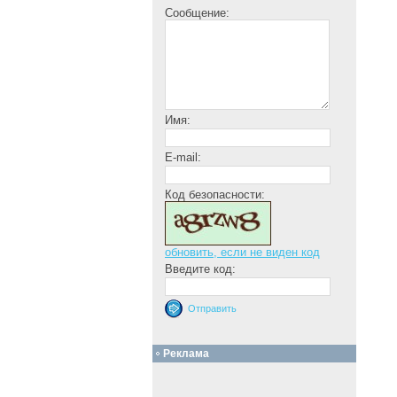
Сообщение:
Имя:
E-mail:
Код безопасности:
обновить, если не виден код
Введите код:
Реклама