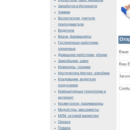
Бухгалтера, банк, финансы
Заработок в Интернете
Химики
Воспитатели, учителя,
преподаватели
Водители
Врачи, фармацевты
Отп
Гостиничные работники,
горничные
Ваше 
Домашние работники, уборка
Закройщики, швеи
Ваш E
Инженеры, техники
Инструктора фитнес, аэробика
Загол
Кладовщики, водители
погрузчиков
Сообщ
Компьютерные технологии и
интернет
Косметологи, парикмахеры
Медсёстры, массажисты
МЛМ, сетевой маркетинг
Охрана
Повара