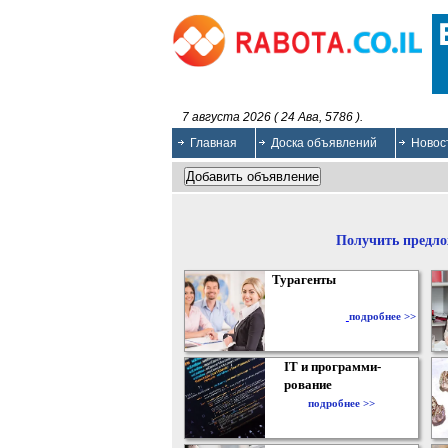
7 августа 2026 ( 24 Ава, 5786 ).
Главная
Доска объявлений
Новос
Получить предло
Турагенты
подробнее >>
IT и программи-
рование
подробнее >>