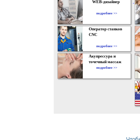
WEB-дизайнер
подробнее >>
Оператор станков
CNC
подробнее >>
Акупрессура и
точечный массаж
подробнее >>