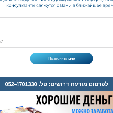
לפרסום מודעת דרושים: טל. 052-4701330