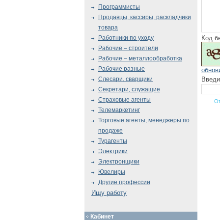
Программисты
Продавцы, кассиры, раскладчики
товара
Код б
Работники по уходу
Рабочие – строители
Рабочие – металлообработка
Рабочие разные
обнов
Введи
Слесари, сварщики
Секретари, служащие
Страховые агенты
Телемаркетинг
Торговые агенты, менеджеры по
продаже
Турагенты
Электрики
Электронщики
Ювелиры
Другие профессии
Ищу работу
Кабинет