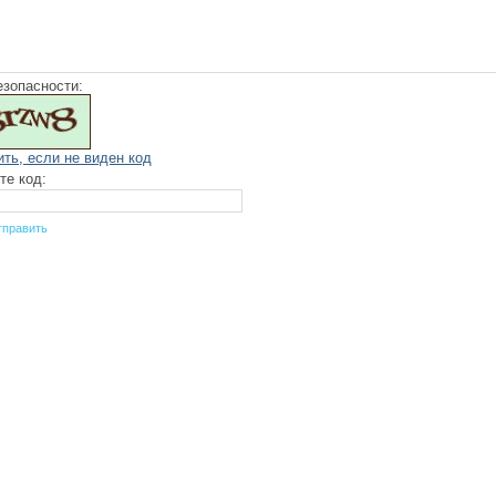
езопасности:
ить, если не виден код
те код: