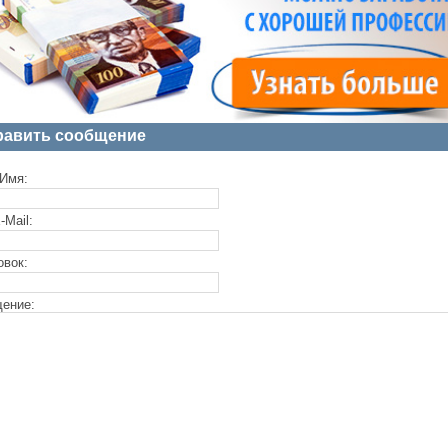
равить сообщение
Имя:
-Mail:
овок:
ение: