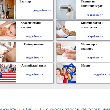
Риэлтер
Техник по
кондиционерам
​
подробнее >>
подробнее >>
Классический
Кинезиология и
массаж
остеопатия
подробнее >>
подробнее >>
Тейпирование
Маникюр и
педикюр
подробнее >>
подробнее >>
Английский язык
Иврит
подробнее >>
подробнее >>