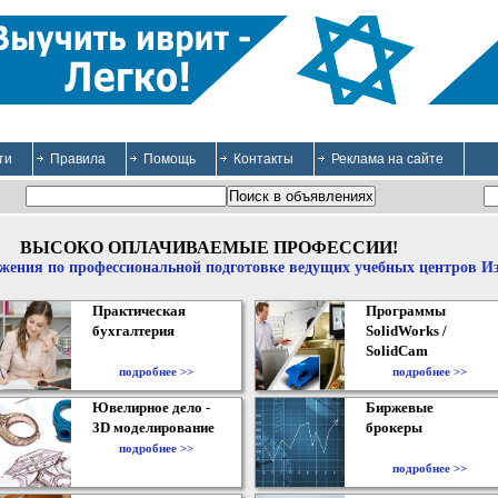
ти
Правила
Помощь
Контакты
Реклама на сайте
ВЫСОКО ОПЛАЧИВАЕМЫЕ ПРОФЕССИИ!
жения по профессиональной подготовке ведущих учебных центров И
Практическая
Программы
бухгалтерия
SolidWorks /
SolidCam
подробнее >>
подробнее >>
Ювелирное дело -
Биржевые
3D моделирование
брокеры
подробнее >>
подробнее >>