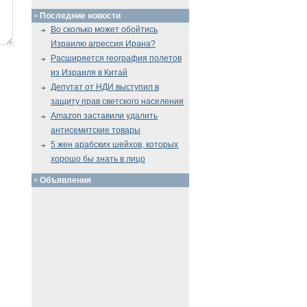
Последние новости
Во сколько может обойтись
Израилю агрессия Ирана?
Расширяется география полетов
из Израиля в Китай
Депутат от НДИ выступил в
защиту прав светского населения
Amazon заставили удалить
антисемитские товары
5 жен арабских шейхов, которых
хорошо бы знать в лицо
Объявления