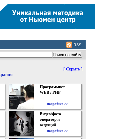
RSS
[ Скрыть ]
зраиля
Программист
WEB / PHP
подробнее >>
Видео/фото-
оператор и
ведущий
подробнее >>