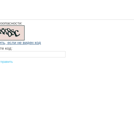
езопасности:
ить, если не виден код
те код: