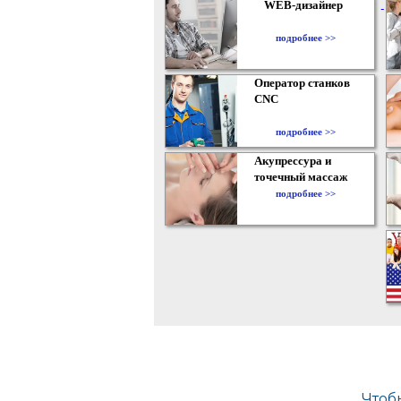
WEB-дизайнер
подробнее >>
Оператор станков
CNC
подробнее >>
Акупрессура и
точечный массаж
подробнее >>