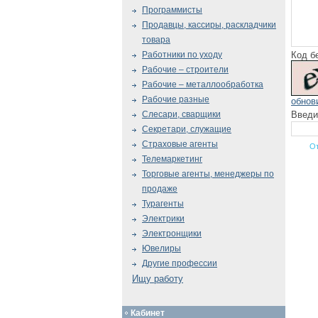
Программисты
Продавцы, кассиры, раскладчики
товара
Код б
Работники по уходу
Рабочие – строители
Рабочие – металлообработка
Рабочие разные
обнов
Введи
Слесари, сварщики
Секретари, служащие
Страховые агенты
Телемаркетинг
Торговые агенты, менеджеры по
продаже
Турагенты
Электрики
Электронщики
Ювелиры
Другие профессии
Ищу работу
Кабинет