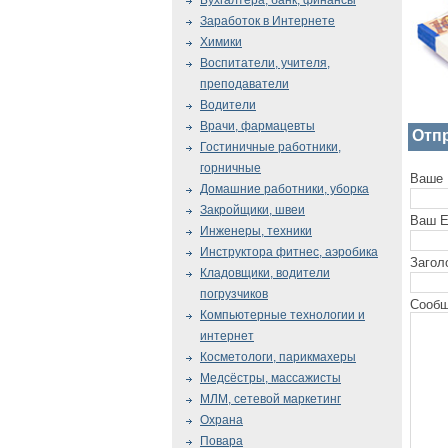
Бухгалтера, банк, финансы
Заработок в Интернете
Химики
Воспитатели, учителя,
преподаватели
Водители
Врачи, фармацевты
Отп
Гостиничные работники,
горничные
Ваше 
Домашние работники, уборка
Закройщики, швеи
Ваш E
Инженеры, техники
Инструктора фитнес, аэробика
Загол
Кладовщики, водители
погрузчиков
Сообщ
Компьютерные технологии и
интернет
Косметологи, парикмахеры
Медсёстры, массажисты
МЛМ, сетевой маркетинг
Охрана
Повара