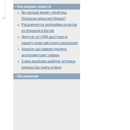
Последние новости
Во сколько может обойтись
Израилю агрессия Ирана?
Расширяется география полетов
из Израиля в Китай
Депутат от НДИ выступил в
защиту прав светского населения
Amazon заставили удалить
антисемитские товары
5 жен арабских шейхов, которых
хорошо бы знать в лицо
Объявления