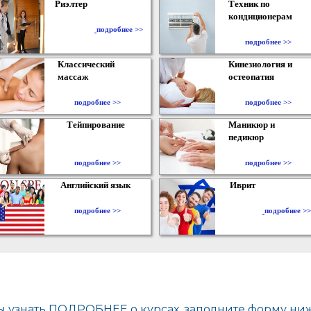
Риэлтер
Техник по
кондиционерам
​
подробнее >>
подробнее >>
Классический
Кинезиология и
массаж
остеопатия
подробнее >>
подробнее >>
Тейпирование
Маникюр и
педикюр
подробнее >>
подробнее >>
Английский язык
Иврит
подробнее >>
подробнее >>