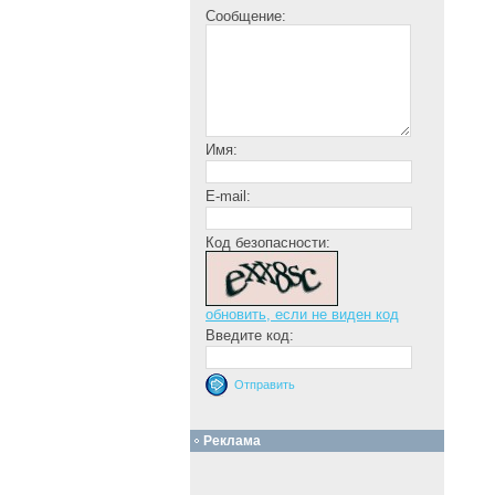
Сообщение:
Имя:
E-mail:
Код безопасности:
обновить, если не виден код
Введите код:
Реклама