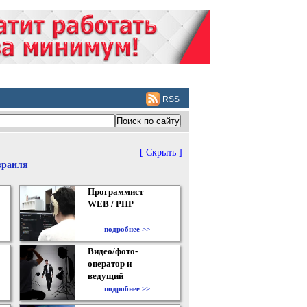
RSS
[ Скрыть ]
зраиля
Программист
WEB / PHP
подробнее >>
Видео/фото-
оператор и
ведущий
подробнее >>