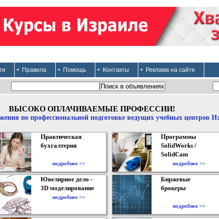
ти
Правила
Помощь
Контакты
Реклама на сайте
ВЫСОКО ОПЛАЧИВАЕМЫЕ ПРОФЕССИИ!
жения по профессиональной подготовке ведущих учебных центров И
Практическая
Программы
бухгалтерия
SolidWorks /
SolidCam
подробнее >>
подробнее >>
Ювелирное дело -
Биржевые
3D моделирование
брокеры
подробнее >>
подробнее >>