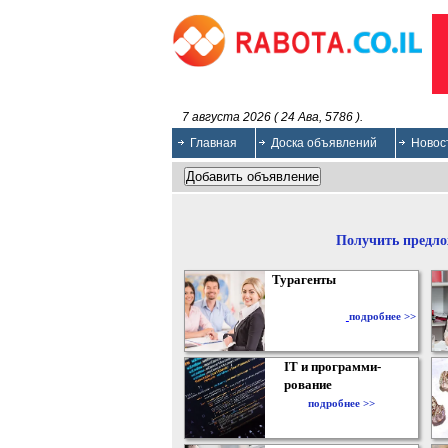
7 августа 2026 ( 24 Ава, 5786 ).
Главная
Доска объявлений
Новос
Получить предло
Турагенты
подробнее >>
IT и программи-
рование
подробнее >>