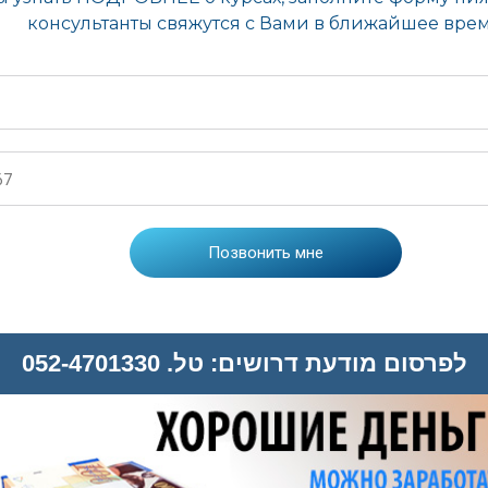
לפרסום מודעת דרושים: טל. 052-4701330