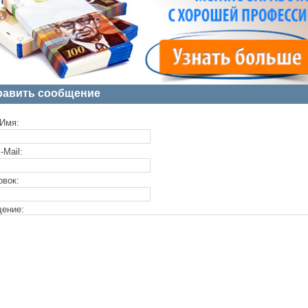
равить сообщение
Имя:
-Mail:
овок:
ение: