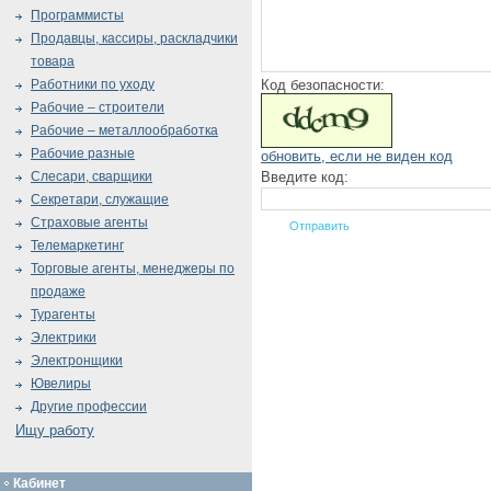
Программисты
Продавцы, кассиры, раскладчики
товара
Код безопасности:
Работники по уходу
Рабочие – строители
Рабочие – металлообработка
Рабочие разные
обновить, если не виден код
Введите код:
Слесари, сварщики
Секретари, служащие
Страховые агенты
Телемаркетинг
Торговые агенты, менеджеры по
продаже
Турагенты
Электрики
Электронщики
Ювелиры
Другие профессии
Ищу работу
Кабинет