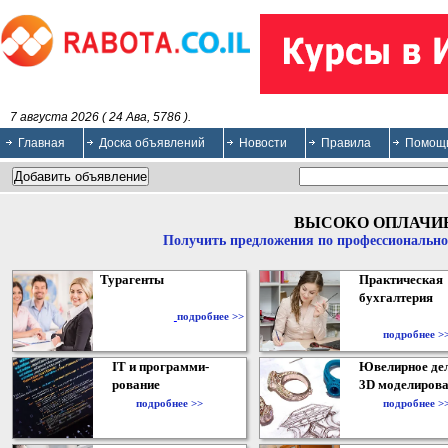
7 августа 2026 ( 24 Ава, 5786 ).
Главная
Доска объявлений
Новости
Правила
Помощ
ВЫСОКО ОПЛАЧИ
Получить предложения по профессионально
Турагенты
Практическая
бухгалтерия
подробнее >>
подробнее >
IT и программи-
Ювелирное дел
рование
3D моделирова
подробнее >>
подробнее >