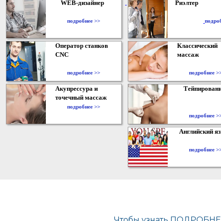
WEB-дизайнер
Риэлтер
​
подробнее >>
подро
Оператор станков
Классический
CNC
массаж
подробнее >>
подробнее >
Акупрессура и
Тейпирован
точечный массаж
подробнее >>
подробнее >
Английский я
подробнее >