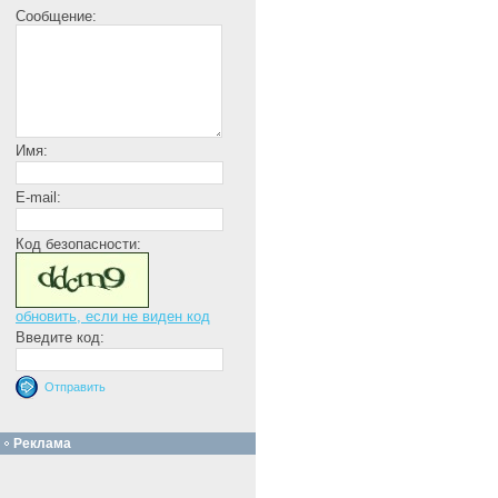
Сообщение:
Имя:
E-mail:
Код безопасности:
обновить, если не виден код
Введите код:
Реклама