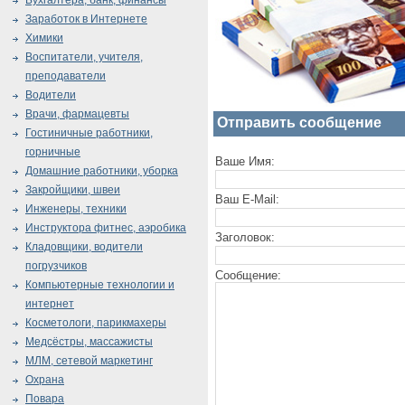
Бухгалтера, банк, финансы
Заработок в Интернете
Химики
Воспитатели, учителя,
преподаватели
Водители
Врачи, фармацевты
Отправить сообщение
Гостиничные работники,
горничные
Ваше Имя:
Домашние работники, уборка
Закройщики, швеи
Ваш E-Mail:
Инженеры, техники
Инструктора фитнес, аэробика
Заголовок:
Кладовщики, водители
погрузчиков
Сообщение:
Компьютерные технологии и
интернет
Косметологи, парикмахеры
Медсёстры, массажисты
МЛМ, сетевой маркетинг
Охрана
Повара