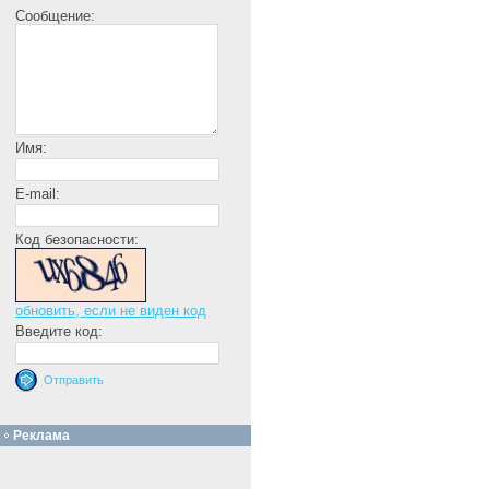
Сообщение:
Имя:
E-mail:
Код безопасности:
обновить, если не виден код
Введите код:
Реклама