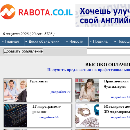
6 августа 2026 ( 23 Ава, 5786 ).
Главная
Доска объявлений
Новости
Правила
Помощ
ВЫСОКО ОПЛАЧИ
Получить предложения по профессионально
Турагенты
Практическая
бухгалтерия
подробнее >>
подробнее >
IT и программи-
Ювелирное дел
рование
3D моделирова
подробнее >>
подробнее >