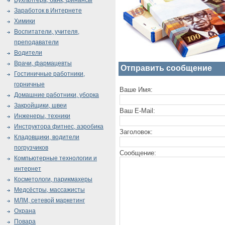
Бухгалтера, банк, финансы
Заработок в Интернете
Химики
Воспитатели, учителя,
преподаватели
Водители
Врачи, фармацевты
Отправить сообщение
Гостиничные работники,
горничные
Ваше Имя:
Домашние работники, уборка
Закройщики, швеи
Ваш E-Mail:
Инженеры, техники
Инструктора фитнес, аэробика
Заголовок:
Кладовщики, водители
погрузчиков
Сообщение:
Компьютерные технологии и
интернет
Косметологи, парикмахеры
Медсёстры, массажисты
МЛМ, сетевой маркетинг
Охрана
Повара