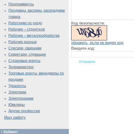
Программисты
Продавцы, кассиры, раскладчики
товара
Код безопасности:
Работники по уходу
Рабочие – строители
Рабочие – металлообработка
Рабочие разные
обновить, если не виден код
Введите код:
Слесари, сварщики
Секретари, служащие
Страховые агенты
Телемаркетинг
Торговые агенты, менеджеры по
продаже
Турагенты
Электрики
Электронщики
Ювелиры
Другие профессии
Ищу работу
Кабинет