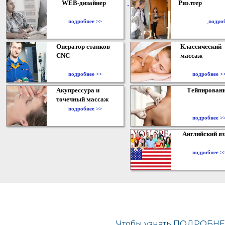
WEB-дизайнер
Риэлтер
​
подробнее >>
подро
Оператор станков
Классический
CNC
массаж
подробнее >>
подробнее >
Акупрессура и
Тейпирован
точечный массаж
подробнее >>
подробнее >
Английский я
подробнее >