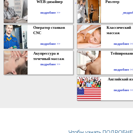
WEB-дизайнер
Риэлтер
​
подробнее >>
подро
Оператор станков
Классический
CNC
массаж
подробнее >>
подробнее >
Акупрессура и
Тейпирован
точечный массаж
подробнее >>
подробнее >
Английский я
подробнее >