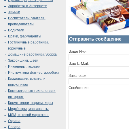
Бухгалтера, банк, финансы
Заработок в Интернете
Химики
Воспитатели, учителя,
преподаватели
Водители
Врачи, фармацевты
Отправить сообщение
Гостиничные работники,
горничные
Ваше Имя:
Домашние работники, уборка
Закройщики, швеи
Ваш E-Mail:
Инженеры, техники
Инструктора фитнес, аэробика
Заголовок:
Кладовщики, водители
погрузчиков
Сообщение:
Компьютерные технологии и
интернет
Косметологи, парикмахеры
Медсёстры, массажисты
МЛМ, сетевой маркетинг
Охрана
Повара