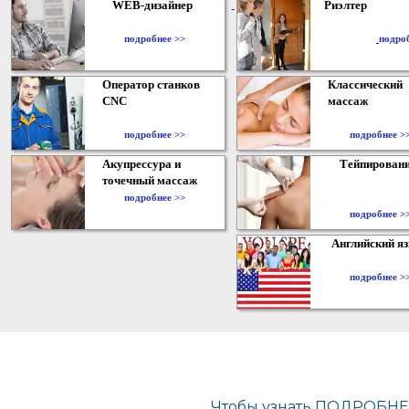
WEB-дизайнер
Риэлтер
​
подробнее >>
подро
Оператор станков
Классический
CNC
массаж
подробнее >>
подробнее >
Акупрессура и
Тейпирован
точечный массаж
подробнее >>
подробнее >
Английский я
подробнее >