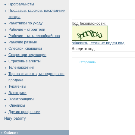
Программисты
Продавцы, кассиры, раскладчики
товара
Код безопасности:
Работники по уходу
Рабочие – строители
Рабочие – металлообработка
Рабочие разные
обновить, если не виден код
Введите код:
Слесари, сварщики
Секретари, служащие
Страховые агенты
Телемаркетинг
Торговые агенты, менеджеры по
продаже
Турагенты
Электрики
Электронщики
Ювелиры
Другие профессии
Ищу работу
Кабинет