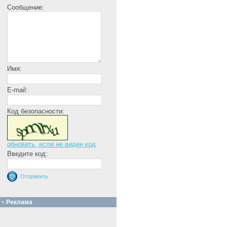
Сообщение:
Имя:
E-mail:
Код безопасности:
обновить, если не виден код
Введите код:
Реклама