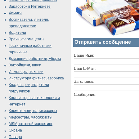
Бухгалтера, банк, финансы
Заработок в Интернете
Химики
Воспитатели, учителя,
преподаватели
Водители
Врачи, фармацевты
Отправить сообщение
Гостиничные работники,
горничные
Ваше Имя:
Домашние работники, уборка
Закройщики, швеи
Ваш E-Mail:
Инженеры, техники
Инструктора фитнес, аэробика
Заголовок:
Кладовщики, водители
погрузчиков
Сообщение:
Компьютерные технологии и
интернет
Косметологи, парикмахеры
Медсёстры, массажисты
МЛМ, сетевой маркетинг
Охрана
Повара