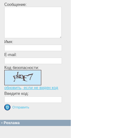
Сообщение:
Имя:
E-mail:
Код безопасности:
обновить, если не виден код
Введите код:
Реклама