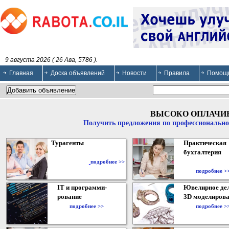
9 августа 2026 ( 26 Ава, 5786 ).
Главная
Доска объявлений
Новости
Правила
Помощ
ВЫСОКО ОПЛАЧИ
Получить предложения по профессионально
Турагенты
Практическая
бухгалтерия
подробнее >>
подробнее >
IT и программи-
Ювелирное дел
рование
3D моделирова
подробнее >>
подробнее >