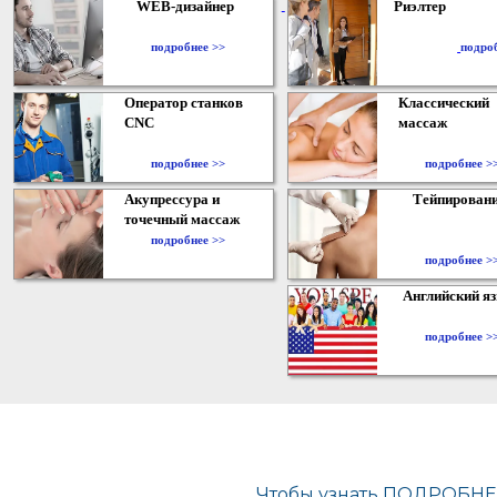
WEB-дизайнер
Риэлтер
​
подробнее >>
подро
Оператор станков
Классический
CNC
массаж
подробнее >>
подробнее >
Акупрессура и
Тейпирован
точечный массаж
подробнее >>
подробнее >
Английский я
подробнее >