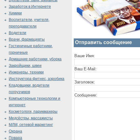
Бухгалтера, банк, финансы
Заработок в Интернете
Химики
Воспитатели, учителя,
преподаватели
Водители
Врачи, фармацевты
Отправить сообщение
Гостиничные работники,
горничные
Ваше Имя:
Домашние работники, уборка
Закройщики, швеи
Ваш E-Mail:
Инженеры, техники
Инструктора фитнес, аэробика
Заголовок:
Кладовщики, водители
погрузчиков
Сообщение:
Компьютерные технологии и
интернет
Косметологи, парикмахеры
Медсёстры, массажисты
МЛМ, сетевой маркетинг
Охрана
Повара