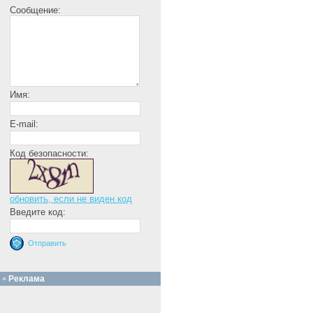
Сообщение:
Имя:
E-mail:
Код безопасности:
обновить, если не виден код
Введите код:
Реклама