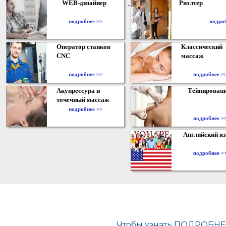
WEB-дизайнер
Риэлтер
​
подробнее >>
подро
Оператор станков
Классический
CNC
массаж
подробнее >>
подробнее >
Акупрессура и
Тейпирован
точечный массаж
подробнее >>
подробнее >
Английский я
подробнее >