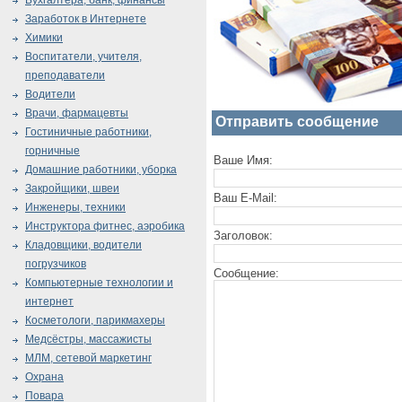
Бухгалтера, банк, финансы
Заработок в Интернете
Химики
Воспитатели, учителя,
преподаватели
Водители
Врачи, фармацевты
Отправить сообщение
Гостиничные работники,
горничные
Ваше Имя:
Домашние работники, уборка
Закройщики, швеи
Ваш E-Mail:
Инженеры, техники
Инструктора фитнес, аэробика
Заголовок:
Кладовщики, водители
погрузчиков
Сообщение:
Компьютерные технологии и
интернет
Косметологи, парикмахеры
Медсёстры, массажисты
МЛМ, сетевой маркетинг
Охрана
Повара