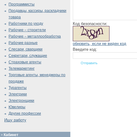
Программисты
Продавцы, кассиры, раскладчики
товара
Код безопасности:
Работники по уходу
Рабочие – строители
Рабочие – металлообработка
Рабочие разные
обновить, если не виден код
Введите код:
Слесари, сварщики
Секретари, служащие
Страховые агенты
Телемаркетинг
Торговые агенты, менеджеры по
продаже
Турагенты
Электрики
Электронщики
Ювелиры
Другие профессии
Ищу работу
Кабинет