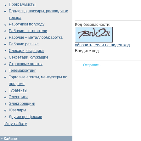
Программисты
Продавцы, кассиры, раскладчики
товара
Код безопасности:
Работники по уходу
Рабочие – строители
Рабочие – металлообработка
Рабочие разные
обновить, если не виден код
Введите код:
Слесари, сварщики
Секретари, служащие
Страховые агенты
Телемаркетинг
Торговые агенты, менеджеры по
продаже
Турагенты
Электрики
Электронщики
Ювелиры
Другие профессии
Ищу работу
Кабинет