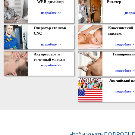
WEB-дизайнер
Риэлтер
​
подробнее >>
подро
Оператор станков
Классический
CNC
массаж
подробнее >>
подробнее >
Акупрессура и
Тейпирован
точечный массаж
подробнее >>
подробнее >
Английский я
подробнее >