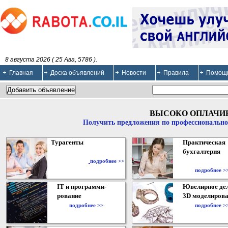
8 августа 2026 ( 25 Ава, 5786 ).
Главная
Доска объявлений
Новости
Правила
Помощ
ВЫСОКО ОПЛАЧИ
Получить предложения по профессионально
Турагенты
Практическая
бухгалтерия
подробнее >>
подробнее >
IT и программи-
Ювелирное дел
рование
3D моделирова
подробнее >>
подробнее >