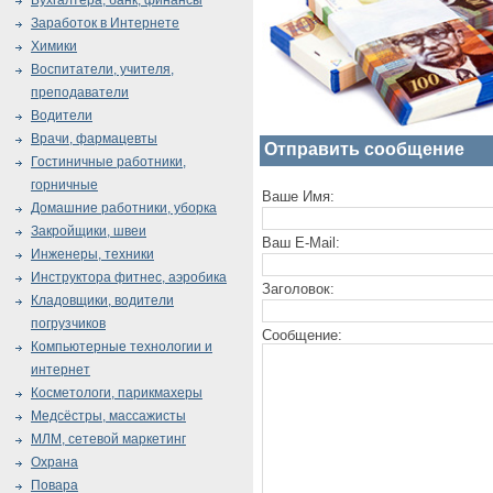
Бухгалтера, банк, финансы
Заработок в Интернете
Химики
Воспитатели, учителя,
преподаватели
Водители
Врачи, фармацевты
Отправить сообщение
Гостиничные работники,
горничные
Ваше Имя:
Домашние работники, уборка
Закройщики, швеи
Ваш E-Mail:
Инженеры, техники
Инструктора фитнес, аэробика
Заголовок:
Кладовщики, водители
погрузчиков
Сообщение:
Компьютерные технологии и
интернет
Косметологи, парикмахеры
Медсёстры, массажисты
МЛМ, сетевой маркетинг
Охрана
Повара