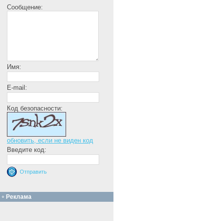
Сообщение:
Имя:
E-mail:
Код безопасности:
обновить, если не виден код
Введите код:
Реклама