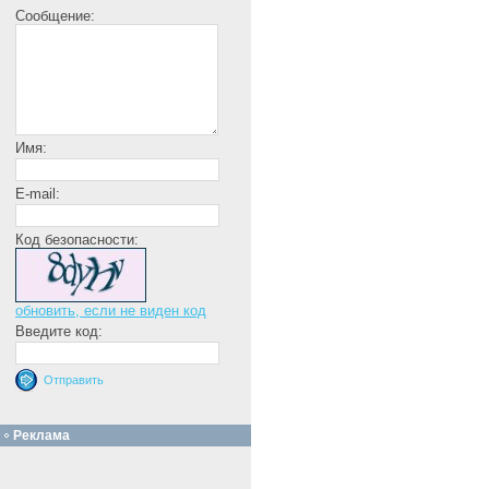
Сообщение:
Имя:
E-mail:
Код безопасности:
обновить, если не виден код
Введите код:
Реклама