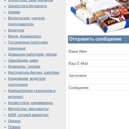
Бухгалтера, банк, финансы
Заработок в Интернете
Химики
Воспитатели, учителя,
преподаватели
Водители
Врачи, фармацевты
Отправить сообщение
Гостиничные работники,
горничные
Ваше Имя:
Домашние работники, уборка
Закройщики, швеи
Ваш E-Mail:
Инженеры, техники
Инструктора фитнес, аэробика
Заголовок:
Кладовщики, водители
погрузчиков
Сообщение:
Компьютерные технологии и
интернет
Косметологи, парикмахеры
Медсёстры, массажисты
МЛМ, сетевой маркетинг
Охрана
Повара