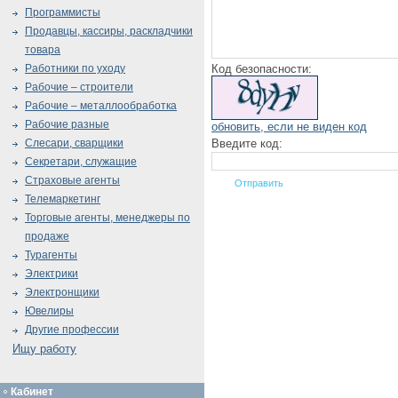
Программисты
Продавцы, кассиры, раскладчики
товара
Код безопасности:
Работники по уходу
Рабочие – строители
Рабочие – металлообработка
Рабочие разные
обновить, если не виден код
Введите код:
Слесари, сварщики
Секретари, служащие
Страховые агенты
Телемаркетинг
Торговые агенты, менеджеры по
продаже
Турагенты
Электрики
Электронщики
Ювелиры
Другие профессии
Ищу работу
Кабинет