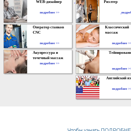
WEB-дизайнер
Риэлтер
​
подробнее >>
подро
Оператор станков
Классический
CNC
массаж
подробнее >>
подробнее >
Акупрессура и
Тейпирован
точечный массаж
подробнее >>
подробнее >
Английский я
подробнее >