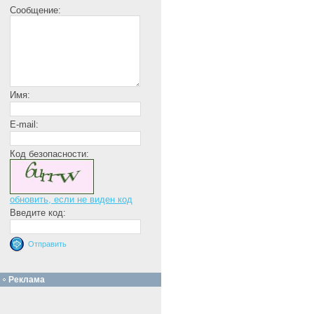
Сообщение:
Имя:
E-mail:
Код безопасности:
обновить, если не виден код
Введите код:
Реклама