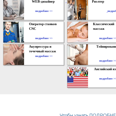
WEB-дизайнер
Риэлтер
​
подробнее >>
подро
Оператор станков
Классический
CNC
массаж
подробнее >>
подробнее >
Акупрессура и
Тейпирован
точечный массаж
подробнее >>
подробнее >
Английский я
подробнее >