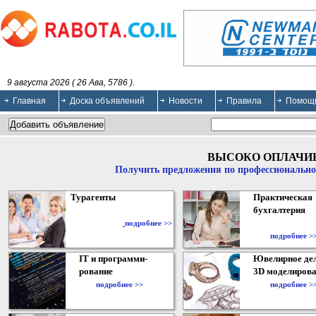
9 августа 2026 ( 26 Ава, 5786 ).
Главная
Доска объявлений
Новости
Правила
Помощ
ВЫСОКО ОПЛАЧИ
Получить предложения по профессионально
Турагенты
Практическая
бухгалтерия
подробнее >>
подробнее >
IT и программи-
Ювелирное дел
рование
3D моделирова
подробнее >>
подробнее >