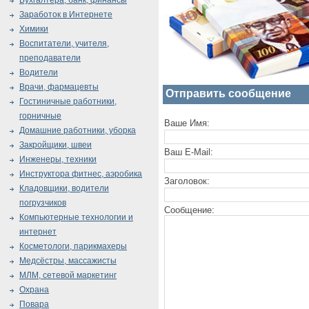
Бухгалтера, банк, финансы
Заработок в Интернете
Химики
Воспитатели, учителя,
преподаватели
Водители
Врачи, фармацевты
Отправить сообщение
Гостиничные работники,
горничные
Ваше Имя:
Домашние работники, уборка
Закройщики, швеи
Ваш E-Mail:
Инженеры, техники
Инструктора фитнес, аэробика
Заголовок:
Кладовщики, водители
погрузчиков
Сообщение:
Компьютерные технологии и
интернет
Косметологи, парикмахеры
Медсёстры, массажисты
МЛМ, сетевой маркетинг
Охрана
Повара