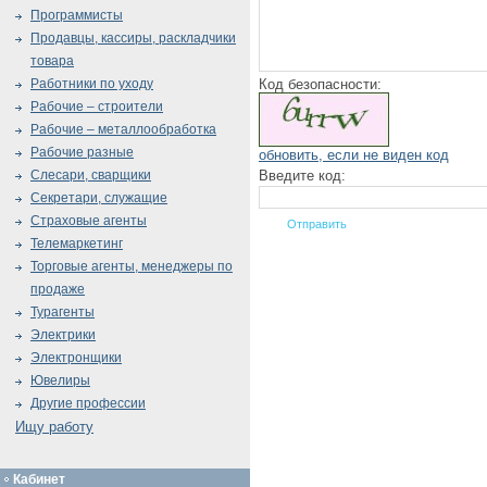
Программисты
Продавцы, кассиры, раскладчики
товара
Код безопасности:
Работники по уходу
Рабочие – строители
Рабочие – металлообработка
Рабочие разные
обновить, если не виден код
Введите код:
Слесари, сварщики
Секретари, служащие
Страховые агенты
Телемаркетинг
Торговые агенты, менеджеры по
продаже
Турагенты
Электрики
Электронщики
Ювелиры
Другие профессии
Ищу работу
Кабинет