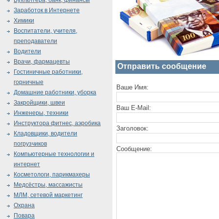
Бухгалтера, банк, финансы
Заработок в Интернете
Химики
Воспитатели, учителя,
преподаватели
Водители
Врачи, фармацевты
Отправить сообщение
Гостиничные работники,
горничные
Ваше Имя:
Домашние работники, уборка
Закройщики, швеи
Ваш E-Mail:
Инженеры, техники
Инструктора фитнес, аэробика
Заголовок:
Кладовщики, водители
погрузчиков
Сообщение:
Компьютерные технологии и
интернет
Косметологи, парикмахеры
Медсёстры, массажисты
МЛМ, сетевой маркетинг
Охрана
Повара