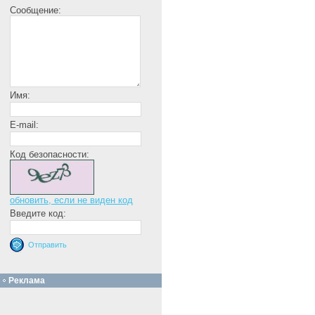
Сообщение:
Имя:
E-mail:
Код безопасности:
обновить, если не виден код
Введите код:
Реклама