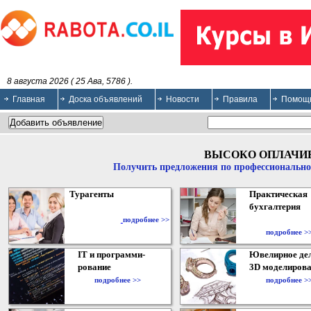
8 августа 2026 ( 25 Ава, 5786 ).
Главная
Доска объявлений
Новости
Правила
Помощ
ВЫСОКО ОПЛАЧИ
Получить предложения по профессионально
Турагенты
Практическая
бухгалтерия
подробнее >>
подробнее >
IT и программи-
Ювелирное дел
рование
3D моделирова
подробнее >>
подробнее >