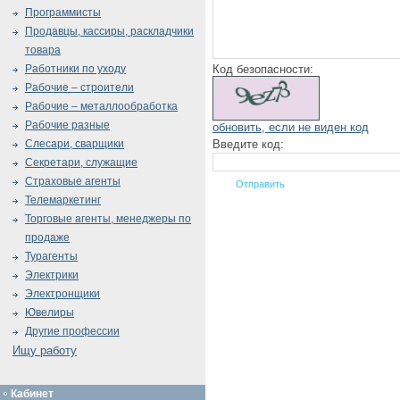
Программисты
Продавцы, кассиры, раскладчики
товара
Код безопасности:
Работники по уходу
Рабочие – строители
Рабочие – металлообработка
Рабочие разные
обновить, если не виден код
Введите код:
Слесари, сварщики
Секретари, служащие
Страховые агенты
Телемаркетинг
Торговые агенты, менеджеры по
продаже
Турагенты
Электрики
Электронщики
Ювелиры
Другие профессии
Ищу работу
Кабинет