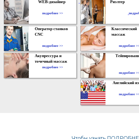
WEB-дизайнер
Риэлтер
​
подробнее >>
подро
Оператор станков
Классический
CNC
массаж
подробнее >>
подробнее >
Акупрессура и
Тейпирован
точечный массаж
подробнее >>
подробнее >
Английский я
подробнее >